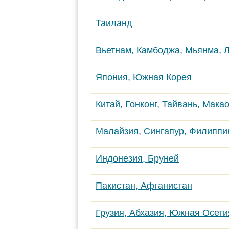
Таиланд
Вьетнам, Камбоджа, Мьянма, 
Япония, Южная Корея
Китай, Гонконг, Тайвань, Мака
Малайзия, Сингапур, Филипп
Индонезия, Бруней
Пакистан, Афганистан
Грузия, Абхазия, Южная Осети