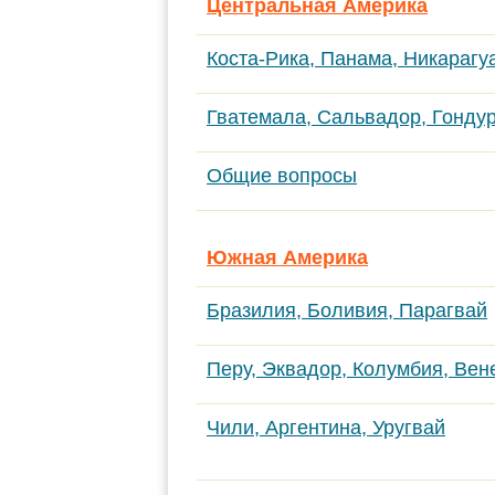
Центральная Америка
Коста-Рика, Панама, Никарагу
Гватемала, Сальвадор, Гондур
Общие вопросы
Южная Америка
Бразилия, Боливия, Парагвай
Перу, Эквадор, Колумбия, Вен
Чили, Аргентина, Уругвай