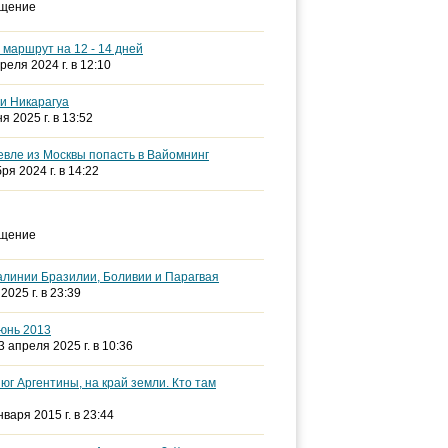
бщение
 маршрут на 12 - 14 дней
преля 2024 г. в 12:10
 и Никарагуа
ня 2025 г. в 13:52
евле из Москвы попасть в Вайомнинг
бря 2024 г. в 14:22
бщение
алинии Бразилии, Боливии и Парагвая
2025 г. в 23:39
юнь 2013
23 апреля 2025 г. в 10:36
юг Аргентины, на край земли. Кто там
нваря 2015 г. в 23:44