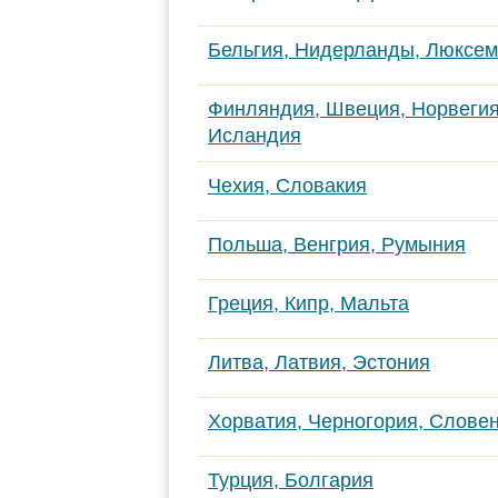
Бельгия, Нидерланды, Люксем
Финляндия, Швеция, Норвегия
Исландия
Чехия, Словакия
Польша, Венгрия, Румыния
Греция, Кипр, Мальта
Литва, Латвия, Эстония
Хорватия, Черногория, Слове
Турция, Болгария