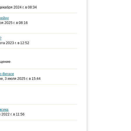
 декабря 2024 г. в 08:34
рейну
ря 2025 г. в 08:16
?
рта 2023 г. в 12:52
бщение
с-Вегасе
pe
, 3 июля 2025 г. в 15:44
ксика
 2022 г. в 11:56