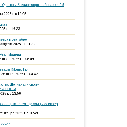
в Одессе и близлежащих районах за 2,5
ля 2025 г. в 18:05
арижа
025 г. в 16:23
ьера в сентябре
 августа 2025 г. в 11:32
 Реал Мадрид
27 июня 2025 г. в 06:09
евады Ribeiro frio
, 28 июня 2025 г. в 04:42
вал по Шотландии своим
сь опытом
025 г. в 13:56
 аэропорта тегель до улицы оливаер
 сентября 2025 г. в 16:49
 турции