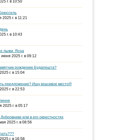
025 г. в 10:50
 Брюссель
я 2025 г. в 11:21
день
025 г. в 10:43
ые лыжи. Ясна
2 июня 2025 г. в 09:12
памятник рождению Будапешта?
2025 г. в 15:04
ть предложение? Ищу красивое место!!!
2025 г. в 22:53
линне
я 2025 г. в 05:17
Дубровнике или в его окрестностях
 мая 2025 г. в 08:56
брать???
2025 г. в 16:58