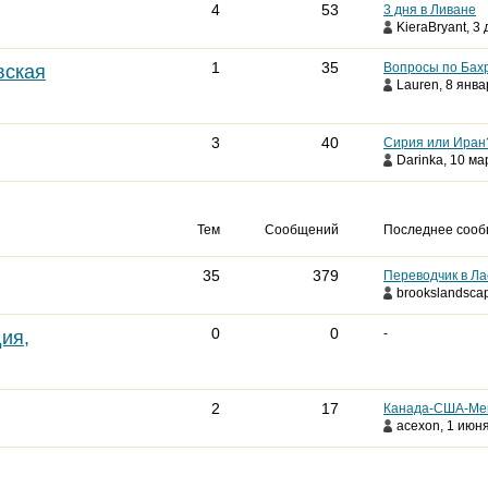
4
53
3 дня в Ливане
KieraBryant
, 3
1
35
Вопросы по Бах
вская
Lauren
, 8 янва
3
40
Сирия или Иран
Darinka
, 10 ма
Тем
Сообщений
Последнее соо
35
379
Переводчик в Ла
brookslandsca
0
0
-
ия,
2
17
Канада-США-Ме
acexon
, 1 июня