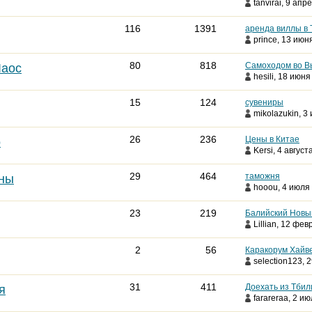
tanvirai
, 9 апре
116
1391
аренда виллы в
prince
, 13 июня
80
818
Самоходом во В
Лаос
hesili
, 18 июня 
15
124
сувениры
mikolazukin
, 3
26
236
Цены в Китае
о
Kersi
, 4 август
29
464
таможня
ины
hooou
, 4 июля 
23
219
Балийский Новы
Lillian
, 12 февр
2
56
Каракорум Хайв
selection123
, 
31
411
Доехать из Тбил
я
farareraa
, 2 ию