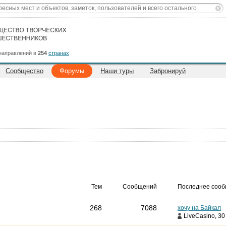
направлений в
254
странах
Сообщество
Форумы
Наши туры
Забронируй
Тем
Сообщений
Последнее соо
268
7088
хочу на Байкал
LiveCasino
, 30