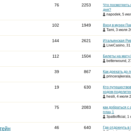
76
2253
Что посмотреть 
дня?
napodek
, 5 ию
102
1949
Вход в музеи П
Tami
, 3 июля 2
144
2621
Итальянская Рив
LiveCasino
, 31
112
1504
Билеты на матч
betterwound
, 
39
867
Как доехать до л
princerajkerala
19
630
Кто путешество
ходом,поделите
hesili
, 4 июля 2
75
2083
как добраться с
плац 1
3pattiofficial
, 1
46
640
Где отдохнуть в
тейн