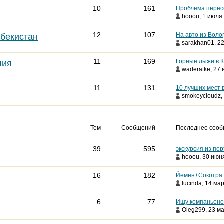
10
161
Проблема перес
hooou
, 1 июля 
12
107
На авто из Воло
збекистан
sarakhan01
, 2
11
169
Горные лыжи в 
лия
waderatke
, 27
11
131
10 лучших мест 
smokeycloudz
,
Тем
Сообщений
Последнее соо
39
595
экскурсия из по
hooou
, 30 июня
16
182
Йемен+Сокотра.
lucinda
, 14 мар
6
77
Ищу компаньонов
Oleg299
, 23 м