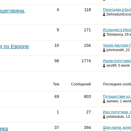
4
118
Пересадка в Бел
рцеговина,
DehradunEscor
9
171
Исландия в Июле
Tomdanny
, 29 
10
156
Чехия-Австрия-Г
я по Европе
johnhsmith
, 22
98
1774
Ищем попутчиков
seo99
, 5 июля 
Тем
Сообщений
Последнее соо
69
803
Путешествие из 
sameer
, 1 июля
1
27
Ищу попутчика, 
pslshedule
, 13
37
394
Шри-ланка, коне
нка