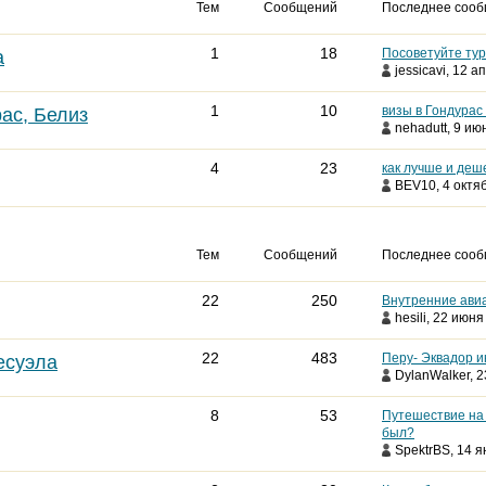
Тем
Сообщений
Последнее соо
1
18
Посоветуйте тур
а
jessicavi
, 12 а
1
10
визы в Гондурас
ас, Белиз
nehadutt
, 9 ию
4
23
как лучше и деш
BEV10
, 4 октя
Тем
Сообщений
Последнее соо
22
250
Внутренние ави
hesili
, 22 июня 
22
483
Перу- Эквадор и
есуэла
DylanWalker
, 
8
53
Путешествие на 
был?
SpektrBS
, 14 я