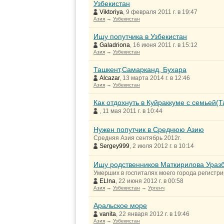
Узбекистан
Viktoriya
, 9 февраля 2011 г. в 19:47
Азия
→
Узбекистан
Ищу попутчика в Узбекистан
Galadriona
, 16 июня 2011 г. в 15:12
Азия
→
Узбекистан
Ташкент,Самарканд, Бухара
Alcazar
, 13 марта 2014 г. в 12:46
Азия
→
Узбекистан
Как отдохнуть в Куйраккуме с семьей(
, 11 мая 2011 г. в 10:44
Нужен попутчик в Среднюю Азию
Средняя Азия сентябрь 2012г.
Sergey999
, 2 июля 2012 г. в 10:14
Ищу родственников Маткирилова Уразб
Умерших в госпиталях моего города регистр
ELlna
, 22 июня 2012 г. в 00:58
Азия
→
Узбекистан
→
Ургенч
Аральское море
vanita
, 22 января 2012 г. в 19:46
Азия
→
Узбекистан