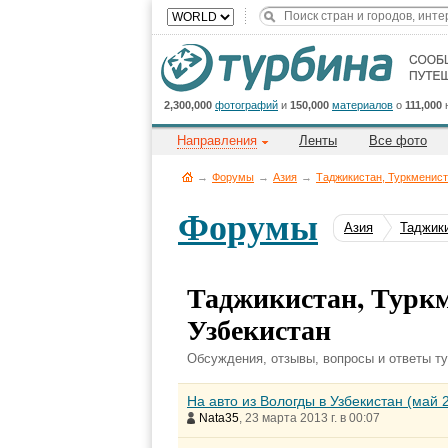
2,300,000
фотографий
и
150,000
материалов
о
111,000
Направления
Ленты
Все фото
→
Форумы
→
Азия
→
Таджикистан, Туркменист
Форумы
Азия
Таджики
Таджикистан, Туркм
Узбекистан
Обсуждения, отзывы, вопросы и ответы ту
На авто из Вологды в Узбекистан (май 
Nata35
, 23 марта 2013 г. в 00:07