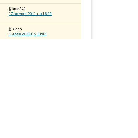
kate341
17 августа 2011 г. в 16:11
Avigo
3 июля 2011 г. в 18:03
Tashkentskiy
20 января 2011 г. в 13:03
Annataliya
1 октября 2010 г. в 00:18
1—12 из 12 тем
Правила форумов