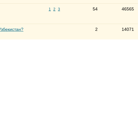
54
46565
1
2
3
Узбекистан?
2
14071
2
14437
4
14534