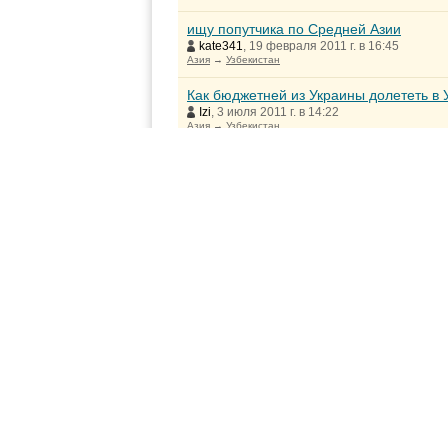
ищу попутчика по Средней Азии
kate341
, 19 февраля 2011 г. в 16:45
Азия
→
Узбекистан
Как бюджетней из Украины долететь в 
Izi
, 3 июля 2011 г. в 14:22
Азия
→
Узбекистан
Санатории под Ташкентом
doroga
, 28 мая 2010 г. в 15:43
Азия
→
Узбекистан
→
Ташкент
Ноябрьские праздники
ERCHOV
, 27 сентября 2010 г. в 16:27
Азия
→
Туркмения