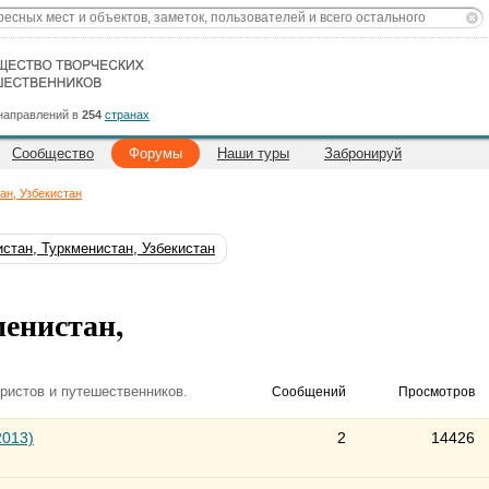
направлений в
254
странах
Сообщество
Форумы
Наши туры
Забронируй
ан, Узбекистан
стан, Туркменистан, Узбекистан
енистан,
ристов и путешественников.
Сообщений
Просмотров
2013)
2
14426