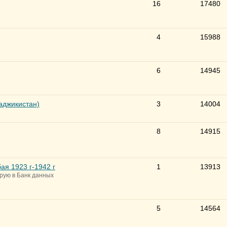
16
17480
4
15988
6
14945
Таджикистан)
3
14004
8
14915
ая 1923 г-1942 г
1
13913
ирую в Банк данных
5
14564