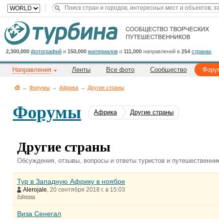
Title
Cейчас
на
сайте:
2,300,000
фотографий
и
150,000
материалов
о
111,000
направлений в
254
странах
Направления
Ленты
Все фото
Сообщество
Фору
→
Форумы
→
Африка
→
Другие страны
Форумы
Африка
Другие страны
Button
Другие страны
Обсуждения, отзывы, вопросы и ответы туристов и путешественни
Тур в Западную Африку в ноябре
Alerojale
, 20 сентября 2018 г. в 15:03
Африка
Виза Сенегал