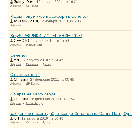
Sunny_Deva
, 16 января 2014 г. в 16:21
Африка
→
Сенегал
Ищем попутчиков на сафари в Сенегал.
acvazul-V2010
, 12 ноября 2015 г. в 09:17
Африка
Вглубь АФРИКИ: ИСПЫТАНИЕ-2015!
CFMOTO
, 15 июня 2015 г. в 15:59
Африка
→
Мавритания
Сенегал
forti
, 27 августа 2010 г. в 14:47
Африка
→
Сенегал
→
Дакар
Отважных нет?
Christina
, 27 февраля 2011 г. в 00:45
Африка
→
ДР Конго
8 марта на Кабо-Верде
Christina
, 16 февраля 2012 г. в 23:54
Африка
→
Кабо-Верде
как дешевле всего добраться до Сенегала из Санкт-Петербур
forti
, 19 августа 2010 г. в 10:48
Африка
→
Сенегал
→
Дакар