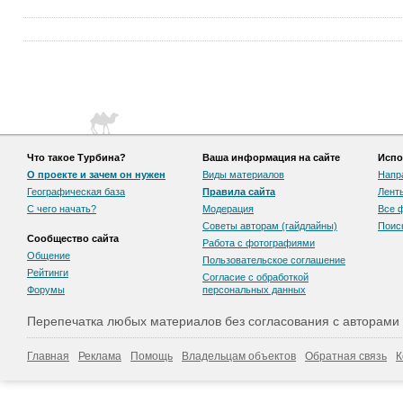
Что такое Турбина?
Ваша информация на сайте
Испо
О проекте и зачем он нужен
Виды материалов
Напр
Географическая база
Правила сайта
Лент
С чего начать?
Модерация
Все 
Советы авторам (гайдлайны)
Поис
Сообщество сайта
Работа с фотографиями
Общение
Пользовательскоe соглашение
Рейтинги
Согласие с обработкой
Форумы
персональных данных
Перепечатка любых материалов без согласования с авторами
Главная
Реклама
Помощь
Владельцам объектов
Обратная связь
К