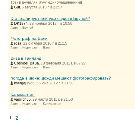
Трек в джунглях, аууу, единомышленники!
Gur
, 6 августа 2013 г. в 23:57
Кто планирует или уже ездил в Бруней?
DK1974
, 28 ноября 2012 г. в 10:56
Азия
→
Бруней
Фотограф на Бали
rosa
, 22 октября 2010 г. в 21:15
Азия
→
Индонезия
→
Бали
Виза в Таиланд
Cosmos_BaBa
, 18 февраля 2011 г. в 07:27
Азия
→
Индонезия
→
Бали
погода в июне: дожди мешают фотографировать?
ksergej1966
, 5 июня 2012 г. в 21:58
Калимантан
vasilich55
, 29 марта 2011 г. в 21:53
Азия
→
Индонезия
→
Калимантан
1
2