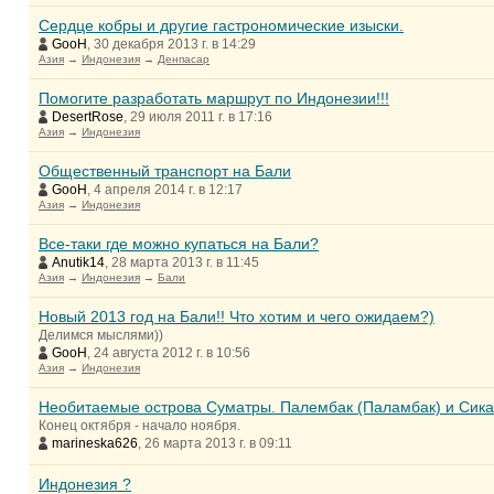
Сердце кобры и другие гастрономические изыски.
GooH
, 30 декабря 2013 г. в 14:29
Азия
→
Индонезия
→
Денпасар
Помогите разработать маршрут по Индонезии!!!
DesertRose
, 29 июля 2011 г. в 17:16
Азия
→
Индонезия
Общественный транспорт на Бали
GooH
, 4 апреля 2014 г. в 12:17
Азия
→
Индонезия
Все-таки где можно купаться на Бали?
Anutik14
, 28 марта 2013 г. в 11:45
Азия
→
Индонезия
→
Бали
Новый 2013 год на Бали!! Что хотим и чего ожидаем?)
Делимся мыслями))
GooH
, 24 августа 2012 г. в 10:56
Азия
→
Индонезия
Необитаемые острова Суматры. Палембак (Паламбак) и Сика
Конец октября - начало ноября.
marineska626
, 26 марта 2013 г. в 09:11
Индонезия ?