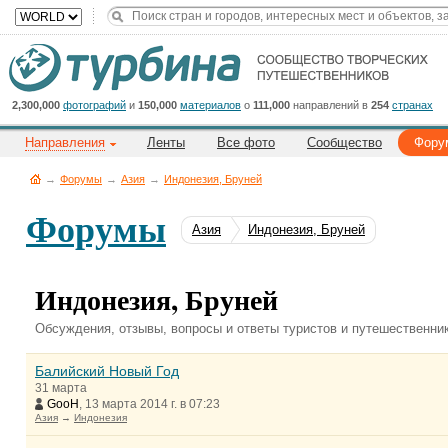
Title
Cейчас
на
сайте:
2,300,000
фотографий
и
150,000
материалов
о
111,000
направлений в
254
странах
Направления
Ленты
Все фото
Сообщество
Фору
→
Форумы
→
Азия
→
Индонезия, Бруней
Форумы
Азия
Индонезия, Бруней
Button
Индонезия, Бруней
Обсуждения, отзывы, вопросы и ответы туристов и путешественни
Балийский Новый Год
31 марта
GooH
, 13 марта 2014 г. в 07:23
Азия
→
Индонезия