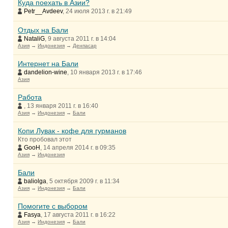
Куда поехать в Азии?
Petr__Avdeev
, 24 июля 2013 г. в 21:49
Отдых на Бали
NataliG
, 9 августа 2011 г. в 14:04
Азия
→
Индонезия
→
Денпасар
Интернет на Бали
dandelion-wine
, 10 января 2013 г. в 17:46
Азия
Работа
, 13 января 2011 г. в 16:40
Азия
→
Индонезия
→
Бали
Копи Лувак - кофе для гурманов
Кто пробовал этот
GooH
, 14 апреля 2014 г. в 09:35
Азия
→
Индонезия
Бали
baliolga
, 5 октября 2009 г. в 11:34
Азия
→
Индонезия
→
Бали
Помогите с выбором
Fasya
, 17 августа 2011 г. в 16:22
Азия
→
Индонезия
→
Бали