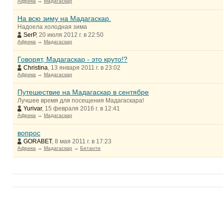
Африка
→
Мадагаскар
На всю зиму на Мадагаскар.
Надоела холодная зима
SerP
, 20 июля 2012 г. в 22:50
Африка
→
Мадагаскар
Говорят, Мадагаскар - это круто!?
Christina
, 13 января 2011 г. в 23:02
Африка
→
Мадагаскар
Путешествие на Мадагаскар в сентябре
Лучшее время для посещения Мадагаскара!
Yurivar
, 15 февраля 2016 г. в 12:41
Африка
→
Мадагаскар
вопрос
GORABET
, 8 мая 2011 г. в 17:23
Африка
→
Мадагаскар
→
Бетанти