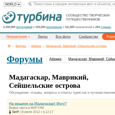
Title
Cейчас
на
сайте:
2,300,000
фотографий
и
150,000
материалов
о
111,000
направлений в
254
странах
Направления
Ленты
Все фото
Сообщество
Фору
→
Форумы
→
Африка
→
Мадагаскар, Маврикий, Сейшельские острова
Форумы
Африка
Мадагаскар, Маврикий, Сейш
Button
Мадагаскар, Маврикий,
Сейшельские острова
Обсуждения, отзывы, вопросы и ответы туристов и путешественни
На машине на Мадагаскар! Могу?
Вокруг света в ЖИГУЛИ
SerP
, 19 июля 2012 г. в 12:17