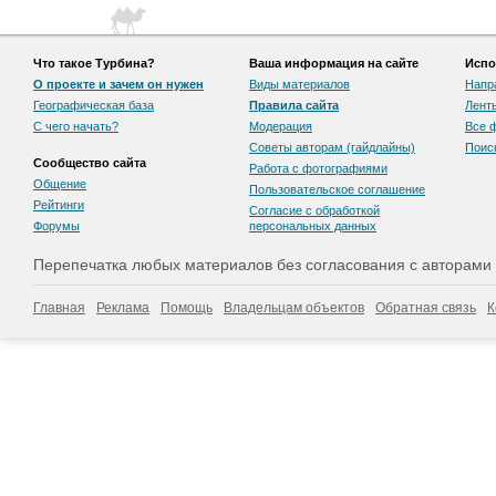
Что такое Турбина?
Ваша информация на сайте
Испо
О проекте и зачем он нужен
Виды материалов
Напр
Географическая база
Правила сайта
Лент
С чего начать?
Модерация
Все 
Советы авторам (гайдлайны)
Поис
Сообщество сайта
Работа с фотографиями
Общение
Пользовательскоe соглашение
Рейтинги
Согласие с обработкой
Форумы
персональных данных
Перепечатка любых материалов без согласования с авторами
Главная
Реклама
Помощь
Владельцам объектов
Обратная связь
К