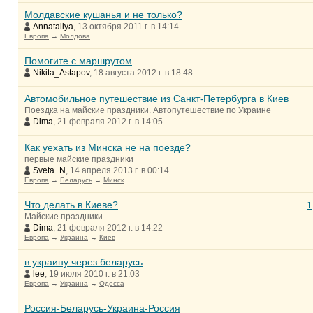
Молдавские кушанья и не только?
Annataliya
, 13 октября 2011 г. в 14:14
Европа
→
Молдова
Помогите с маршрутом
Nikita_Astapov
, 18 августа 2012 г. в 18:48
Автомобильное путешествие из Санкт-Петербурга в Киев
Поездка на майские праздники. Автопутешествие по Украине
Dima
, 21 февраля 2012 г. в 14:05
Как уехать из Минска не на поезде?
первые майские праздники
Sveta_N
, 14 апреля 2013 г. в 00:14
Европа
→
Беларусь
→
Минск
Что делать в Киеве?
1
Майские праздники
Dima
, 21 февраля 2012 г. в 14:22
Европа
→
Украина
→
Киев
в украину через беларусь
lee
, 19 июля 2010 г. в 21:03
Европа
→
Украина
→
Одесса
Россия-Беларусь-Украина-Россия