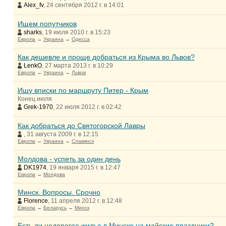
Alex_fv
, 24 сентября 2012 г. в 14:01
Ищем попутчиков
sharks
, 19 июля 2010 г. в 15:23
Европа
→
Украина
→
Одесса
Как дешевле и проще добраться из Крыма во Львов?
LenkO
, 27 марта 2013 г. в 10:29
Европа
→
Украина
→
Львов
Ищу вписки по маршруту Питер - Крым
Конец июля
Grek-1970
, 22 июля 2012 г. в 02:42
Как добраться до Святогорской Лавры
, 31 августа 2009 г. в 12:15
Европа
→
Украина
→
Славянск
Молдова - успеть за один день
DK1974
, 19 января 2015 г. в 12:47
Европа
→
Молдова
Минск. Вопросы. Срочно
Florence
, 11 апреля 2012 г. в 12:48
Европа
→
Беларусь
→
Минск
Есть ли недорогое жилье в Минске на майские праздники?