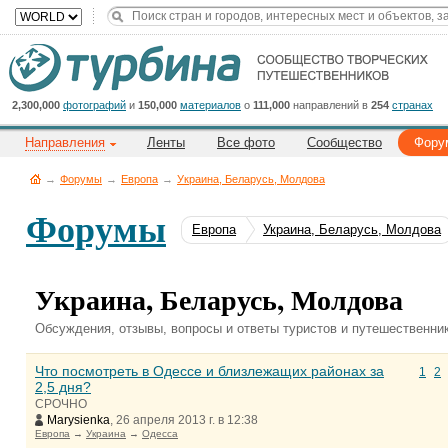
Title
Cейчас
на
сайте:
2,300,000
фотографий
и
150,000
материалов
о
111,000
направлений в
254
странах
Направления
Ленты
Все фото
Сообщество
Фору
→
Форумы
→
Европа
→
Украина, Беларусь, Молдова
Форумы
Европа
Украина, Беларусь, Молдова
Button
Украина, Беларусь, Молдова
Обсуждения, отзывы, вопросы и ответы туристов и путешественни
Что посмотреть в Одессе и близлежащих районах за
1
2
2,5 дня?
СРОЧНО
Marysienka
, 26 апреля 2013 г. в 12:38
Европа
→
Украина
→
Одесса