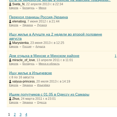
Sveta_N
, 22 апреля 2013 г. в 22:34
Европа
→
Беларусь
→
Минск
Переход границы Россия-Украина
elenabog
, 7 июня 2012 г. в 21:44
Европа
→
Украина
→
Луганск
Ищу жилье в Алуште на 2 недели во второй половине
августа
Marysienka
, 23 июня 2013 г. в 12:25
Европа
→
Россия
→
Алушта
Дом отдыха в Минске и Минском районе
1
miracle_of_love
, 13 апреля 2011 г. в 11:01
Европа
→
Беларусь
→
Минск и область
Ищу жилье в Ильичевске
с 8 по 16 августа
valyua-princess
, 20 июля 2013 г. в 14:19
Европа
→
Украина
→
Ильичёвск
Ищем попутчиков с 01.05 в Одессу из Самары
Zhus
, 24 марта 2011 г. в 23:01
Европа
→
Украина
→
Одесса
1
2
3
4