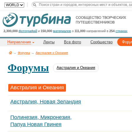
Title
Cейчас
на
сайте:
2,300,000
фотографий
и
150,000
материалов
о
111,000
направлений в
254
странах
Направления
Ленты
Все фото
Сообщество
Фору
→
Форумы
→
Австралия и Океания
Форумы
Австралия и Океания
Button
Австралия и Океания
Австралия, Новая Зеландия
Полинезия, Микронезия,
Папуа Новая Гвинея