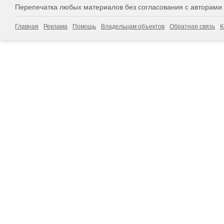
Перепечатка любых материалов без согласования с авторами
Главная
Реклама
Помощь
Владельцам объектов
Обратная связь
К