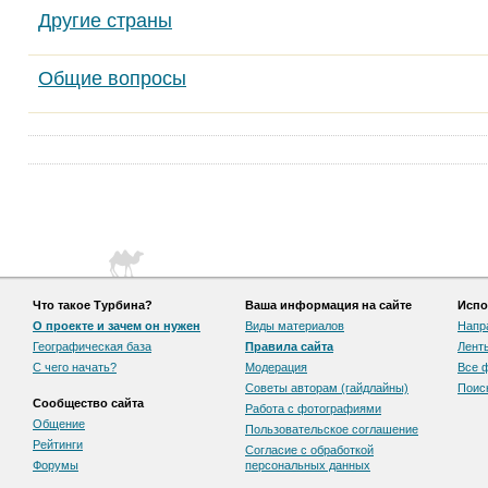
Другие страны
Общие вопросы
Что такое Турбина?
Ваша информация на сайте
Испо
О проекте и зачем он нужен
Виды материалов
Напр
Географическая база
Правила сайта
Лент
С чего начать?
Модерация
Все 
Советы авторам (гайдлайны)
Поис
Сообщество сайта
Работа с фотографиями
Общение
Пользовательскоe соглашение
Рейтинги
Согласие с обработкой
Форумы
персональных данных