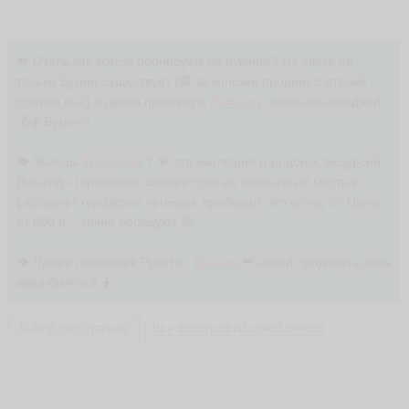
👁 Отель как всегда бронируем на букинге? На свете не
только Букинг существует (🙈 за конский процент с отелей -
платим мы!) я давно практикую
Румгуру
, реально выгодней
💰💰 Букинга.
👁 Знаешь
Трипстер
? 🐒 это эволюция городских экскурсий.
Вип-гид - горожанин, покажет самые необычные места и
расскажет городские легенды, пробовал, это огонь 🚀! Цены
от 600 р. - точно порадуют 🤑
👁 Луший поисковик Рунета -
Яндекс
❤ начал продавать авиа
авиа-билеты! 🤷
Выбор фотографии
Все фотографии одной лентой