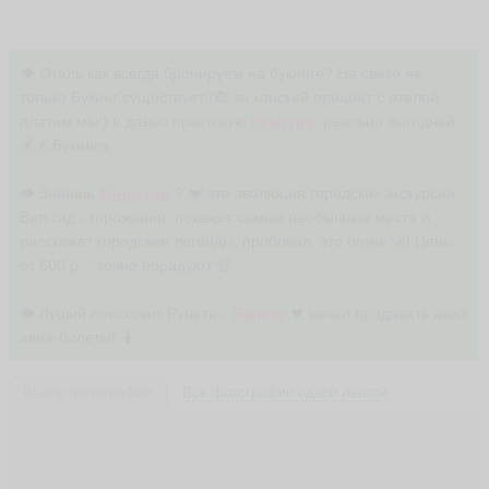
👁 Отель как всегда бронируем на букинге? На свете не
только Букинг существует (🙈 за конский процент с отелей -
платим мы!) я давно практикую
Румгуру
, реально выгодней
💰💰 Букинга.
👁 Знаешь
Трипстер
? 🐒 это эволюция городских экскурсий.
Вип-гид - горожанин, покажет самые необычные места и
расскажет городские легенды, пробовал, это огонь 🚀! Цены
от 600 р. - точно порадуют 🤑
👁 Луший поисковик Рунета -
Яндекс
❤ начал продавать авиа
авиа-билеты! 🤷
Выбор фотографии
Все фотографии одной лентой