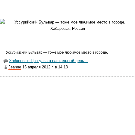
располагается мой любимый парк "Динамо". Это чудесный парк
в центре Хабаровска. Здесь множество аллеек, среди деревьев
спрятались уютные беседки, и стоят деревянные скульптуры.
Недалеко от парка расположены городские Пруды. Я их
фотографировала в Крещение, поэтому не стала
фотографировать вновь. Я сначала прогулялась по дорожкам
парка, а потом пройдя через Пруды — вышла на Уссурийский
Бульвар.
Уссурийский Бульвар — тоже моё любимое место в городе.
С удовольствием брела по бульвару, пока не вышла к
Хабаровск. Прогулка в пасхальный день...
набережной Амура. Потом прошлась по берегу, полюбовалась
Jeanne
15 апреля 2012 г. в 14:13
весенним Амуром. Надышавшись свежим речным воздухом —
вернулась с берега на набережную. Поднялась по красивой
лестнице на Комсомольскую площадь. Посреди площади стоит
храм и в воздухе разливается звон колоколов! Я медленно
прошлась по Площади, слушая эту чудесную музыку. Дошла до
ближайшей автобусной остановки и поехала домой.
Я сегодня столько радости получила и удовольствия, что не
забуду эту прогулку никогда!...