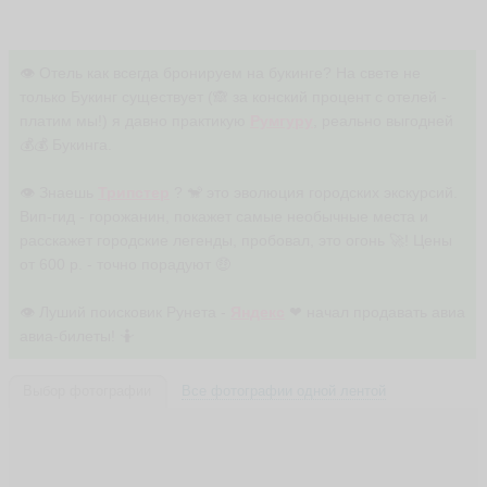
👁 Отель как всегда бронируем на букинге? На свете не
только Букинг существует (🙈 за конский процент с отелей -
платим мы!) я давно практикую
Румгуру
, реально выгодней
💰💰 Букинга.
👁 Знаешь
Трипстер
? 🐒 это эволюция городских экскурсий.
Вип-гид - горожанин, покажет самые необычные места и
расскажет городские легенды, пробовал, это огонь 🚀! Цены
от 600 р. - точно порадуют 🤑
👁 Луший поисковик Рунета -
Яндекс
❤ начал продавать авиа
авиа-билеты! 🤷
Выбор фотографии
Все фотографии одной лентой