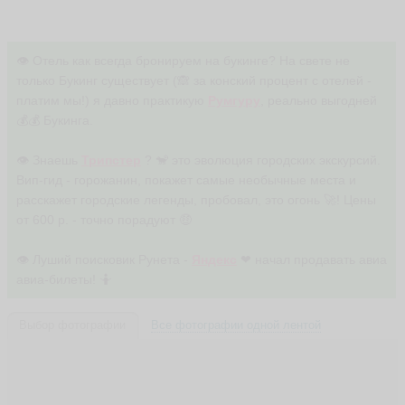
👁 Отель как всегда бронируем на букинге? На свете не
только Букинг существует (🙈 за конский процент с отелей -
платим мы!) я давно практикую
Румгуру
, реально выгодней
💰💰 Букинга.
👁 Знаешь
Трипстер
? 🐒 это эволюция городских экскурсий.
Вип-гид - горожанин, покажет самые необычные места и
расскажет городские легенды, пробовал, это огонь 🚀! Цены
от 600 р. - точно порадуют 🤑
👁 Луший поисковик Рунета -
Яндекс
❤ начал продавать авиа
авиа-билеты! 🤷
Выбор фотографии
Все фотографии одной лентой