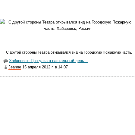
располагается мой любимый парк "Динамо". Это чудесный парк
в центре Хабаровска. Здесь множество аллеек, среди деревьев
спрятались уютные беседки, и стоят деревянные скульптуры.
Недалеко от парка расположены городские Пруды. Я их
фотографировала в Крещение, поэтому не стала
фотографировать вновь. Я сначала прогулялась по дорожкам
парка, а потом пройдя через Пруды — вышла на Уссурийский
Бульвар.
С другой стороны Театра открывался вид на Городскую Пожарную часть.
С удовольствием брела по бульвару, пока не вышла к
Хабаровск. Прогулка в пасхальный день...
набережной Амура. Потом прошлась по берегу, полюбовалась
Jeanne
15 апреля 2012 г. в 14:07
весенним Амуром. Надышавшись свежим речным воздухом —
вернулась с берега на набережную. Поднялась по красивой
лестнице на Комсомольскую площадь. Посреди площади стоит
храм и в воздухе разливается звон колоколов! Я медленно
прошлась по Площади, слушая эту чудесную музыку. Дошла до
ближайшей автобусной остановки и поехала домой.
Я сегодня столько радости получила и удовольствия, что не
забуду эту прогулку никогда!...