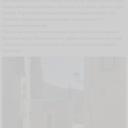
производством шерсти и обработкой земли. Первое время здесь
и
мирно уживались христиане, мусульмане и евреи, как было при
к
т
арабах. В дальнейшем новые законы породили распри, что
о
привело к формированию анклавов, разделённых по
р
религиозному признаку.
**
Город был поделён на этнические зоны. Мусульмане заняли
*
кварталы вокруг башни Мангана, евреи обосновались на улице
V
ik
Сапатериас, а всю остальную часть города контролировали
to
христиане.
r-
V
ik
to
r
ья
ть
И
р
и
н
а