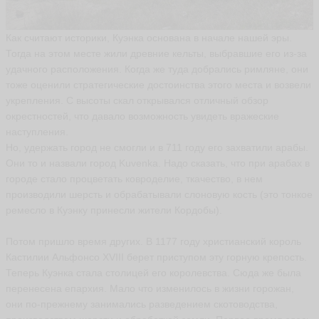
Н
и
к
Как считают историки, Куэнка основана в начале нашей эры.
о
Тогда на этом месте жили древние кельты, выбравшие его из-за
л
удачного расположения. Когда же туда добрались римляне, они
а
й
тоже оценили стратегические достоинства этого места и возвели
Д
укрепления. С высоты скал открывался отличный обзор
о
окрестностей, что давало возможность увидеть вражеские
н
наступления.
ц
Но, удержать город не смогли и в 711 году его захватили арабы.
о
в
Они то и назвали город Kuvenka. Надо сказать, что при арабах в
D
городе стало процветать ковроделие, ткачество, в нем
o
производили шерсть и обрабатывали слоновую кость (это тонкое
n
ni
ремесло в Куэнку принесли жители Кордобы).
c
o
Потом пришло время других. В 1177 году христианский король
ья
ть
Кастилии Альфонсо XVIII берет приступом эту горную крепость.
Теперь Куэнка стала столицей его королевства. Сюда же была
перенесена епархия. Мало что изменилось в жизни горожан,
они по-прежнему занимались разведением скотоводства,
В