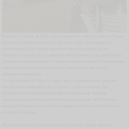
В
и
к
т
о
р
В конце XVI века, в 1588 году начинается чёрная полоса. Город
g
испытал эпидемию чумы, но на этом беды для города не
r
a
закончились. Как только горожане пришли в себя после
u
страшных потерь из-за смертельной болезни, в здешних краях
5
9
начался период напастей: сильная засуха сменила нашествием
ья
саранчи, разные болезни просто уничтожали жителей и
ть
домашних животных.
К тому же король Карл IV издал указ, упразднявший цеховое
текстильное производство в Куэнке, чтобы город не был
конкурентом королевской фабрике гобеленов. Некогда
успешную экономику постиг небывалый кризис. В XVIII веке
местный епископ попытался возродить в Куэнке ткачество, но
потерпел неудачу.
Несмотря на многочисленные испытания, городу удалось