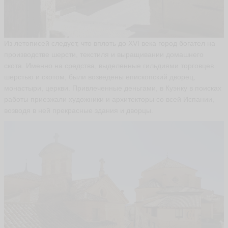
m
a
rli
s
ья
Из летописей следует, что вплоть до XVI века город богател на
ть
производстве шерсти, текстиля и выращивании домашнего
скота. Именно на средства, выделенные гильдиями торговцев
шерстью и скотом, были возведены епископский дворец,
Т
монастыри, церкви. Привлеченные деньгами, в Куэнку в поисках
а
работы приезжали художники и архитекторы со всей Испании,
т
возводя в ней прекрасные здания и дворцы.
ь
я
н
а
H
a
n
y
a
ья
ть