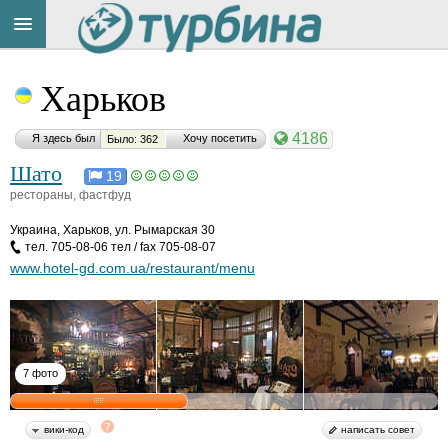
Title
Cейчас
Харьков
на
сайте:
4186
Я здесь был
Хочу посетить
Было: 362
Шато
19
рестораны, фастфуд
Украина
,
Харьков, ул. Рымарская 30
Button
тел. 705-08-06 тел / fax 705-08-07
www.hotel-gd.com.ua/restaurant/menu
7 фото
вики-код
написать совет