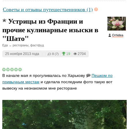
Советы и отзывы путешественников (1)
Устрицы из Франции и
прочие кулинарные изыски в
"Шато"
Orhidea
Еда → рестораны, фастфуд
25 ноября 2013 года
|
|
|
19
|
2704
8 (7)
В начале мая я прогуливалась по Харькову
Пешком
по
привычным местам
и сделала последним фото такую вот
вывеску на незнакомом мне ресторане