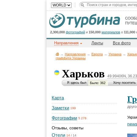
2,300,000
фотографий
и
150,000
материалов
о
111,000
Направления
Ленты
Все фото
→
Направления
→
Европа
→
Украина
→
Харьк
граффити Украины
Харьков
49.99406N, 36.2
Я здесь был
Хочу посетить
Было: 362
Гр
Карта
друго
Заметки
199
Фотографии
Укра
5 276
news
Отзывы, советы
Отели
14
/
14