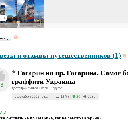
ото
ики-код
веты и отзывы путешественников (1)
Гагарин на пр. Гагарина. Самое 
граффити Украины
26
Достопримечательности → другое
5 декабря 2013 года
|
|
|
20
|
2287
12 (6)
 же рисовать на пр.Гагарина, как не самого Гагарина?