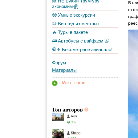
🙈 НЕ Букинг (румгуру -
В на
экономим💰)
отте
🤓 Умные экскурсии
граф
реес
🐶 Вип-гид из местных
🔥 Туры в пакете
🚌 Автобусы с вайфаем 🐷
💀✈️ Бессметрное авиасало!
Форум
Материалы
в Моих лентах
Топ авторов
Rus
982
Shche