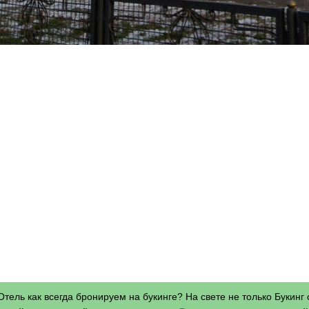
Отель как всегда бронируем на букинге? На свете не только Букинг 