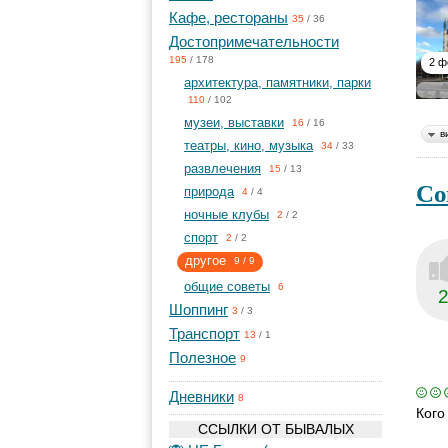
Кафе, рестораны
35
/
36
Достопримечательности
195
/
178
2 ф
архитектура, памятники, парки
110
/
102
музеи, выставки
16
/
16
в
театры, кино, музыка
34
/
33
развлечения
15
/
13
Со
природа
4
/
4
ночные клубы
2
/
2
спорт
2
/
2
другое
9
/
9
общие советы
6
Шоппинг
3
/
3
Транспорт
13
/
1
Полезное
9
Дневники
8
Кого
ССЫЛКИ ОТ БЫВАЛЫХ