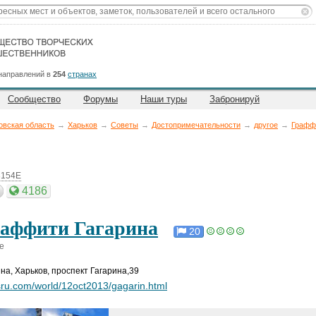
направлений в
254
странах
Сообщество
Форумы
Наши туры
Забронируй
овская область
→
Харьков
→
Советы
→
Достопримечательности
→
другое
→
Графф
3154E
4186
аффити Гагарина
20
е
ина
,
Харьков, проспект Гагарина,39
ru.com/world/12oct2013/gagarin.html