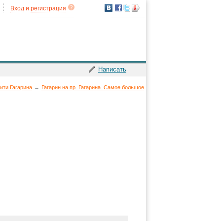
Вход
и
регистрация
Написать
ити Гагарина
→
Гагарин на пр. Гагарина. Самое большое