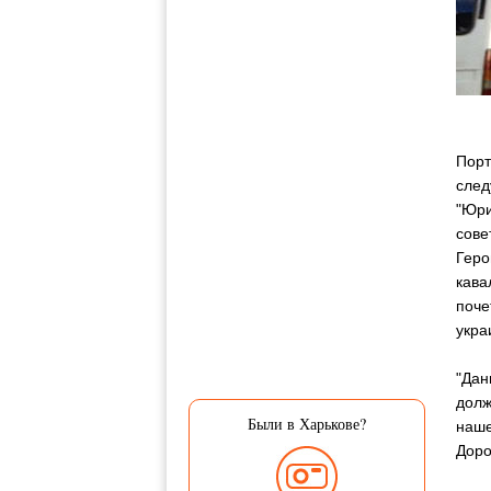
Порт
след
"Юри
сове
Геро
кава
поче
укра
"Дан
долж
Были в Харькове?
наше
Доро