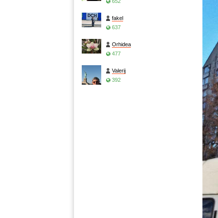
652
fakel
637
Orhidea
477
Valerij
392