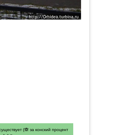
существует (🙈 за конский процент