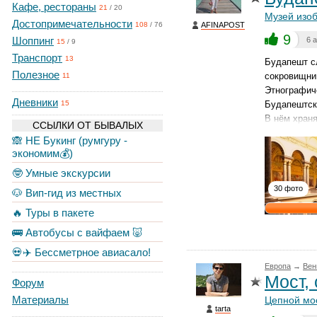
Кафе, рестораны
21
/
20
Музей изоб
Достопримечательности
AFINAPOST
108
/
76
9
Шоппинг
6 
15
/
9
Транспорт
13
Будапешт сл
Полезное
сокровищни
11
Этнографиче
Дневники
Будапештск
15
В нём храня
ССЫЛКИ ОТ БЫВАЛЫХ
🙈 НЕ Букинг (румгуру -
экономим💰)
🤓 Умные экскурсии
30 фото
🐶 Вип-гид из местных
🔥 Туры в пакете
🚌 Автобусы с вайфаем 🐷
💀✈️ Бессметрное авиасало!
Европа
→
Вен
Мост,
Форум
Материалы
Цепной мо
tarta