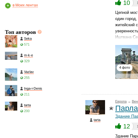
10
в Моих лентах
Цепной мос
один город,
житейский с
Топ авторов
уверенность
Иштвана Се
Seka
571
m-k-e
329
4 фото
Vazlav
255
Inga-i-Denis
211
Европа
→
Вен
tarta
Парла
200
Здание Па
tarta
12
Здание Парл