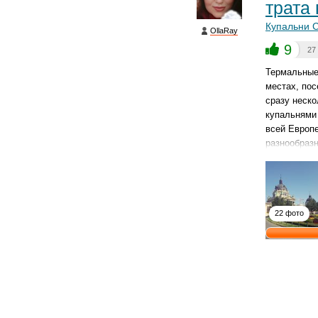
трата
Купальни 
OllaRay
9
27
Термальные 
местах, пос
сразу неско
купальнями 
всей Европе
разнообраз
22 фото