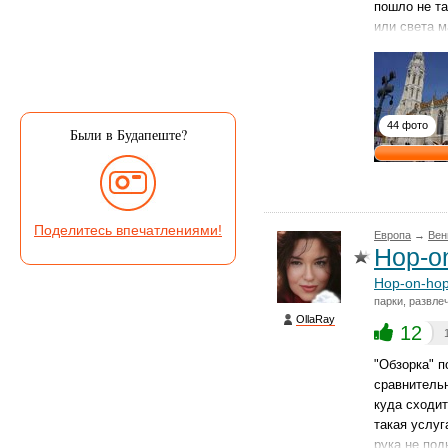
пошло не т
или света м
44 фото
Были в Будапеште?
Поделитесь впечатлениями!
Европа
→
Вен
Hop-on
Hop-on-hop
парки, развле
OllaRay
12
"Обзорка" п
сравнитель
куда сходит
такая услуг
рука не под