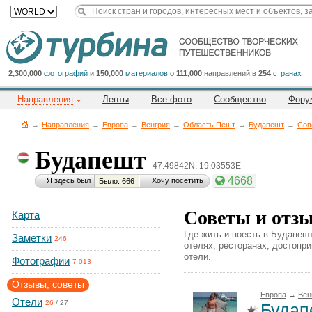
Title
Cейчас
на
сайте:
2,300,000
фотографий
и
150,000
материалов
о
111,000
направлений в
254
странах
Направления
Ленты
Все фото
Сообщество
Фору
→
Направления
→
Европа
→
Венгрия
→
Область Пешт
→
Будапешт
→
Сов
Будапешт
47.49842N, 19.03553E
Button
4668
Я здесь был
Хочу посетить
Было: 666
Советы и отз
Карта
Где жить и поесть в Будапешт
Заметки
246
отелях, ресторанах, достопр
отели.
Фотографии
7 013
Отзывы, советы
Европа
→
Вен
Отели
26
/
27
Будапе