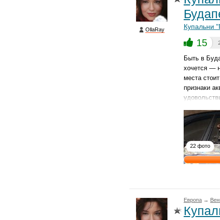
Будап
Купальни "
OllaRay
15
Быть в Буда
хочется — н
места стои
признаки ак
удовольстви
22 фото
Европа
→
Вен
Купал