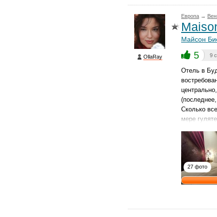
Европа
→
Вен
Maison
Майсон Би
5
9 
OllaRay
Отель в Бу
востребован
центрально,
(последнее,
Сколько все
мере гулят
27 фото