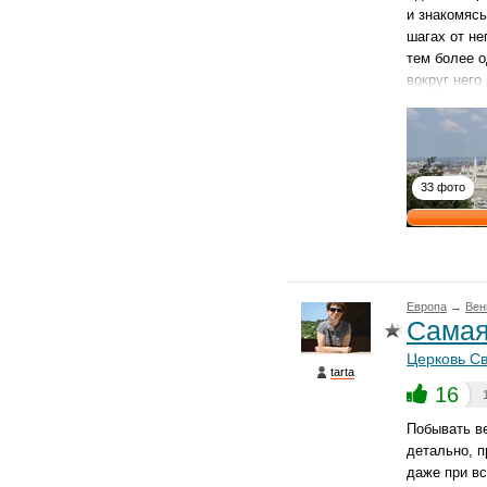
и знакомясь
шагах от не
тем более 
вокруг него
33 фото
Европа
→
Вен
Самая
Церковь С
tarta
16
Побывать ве
детально, 
даже при вс