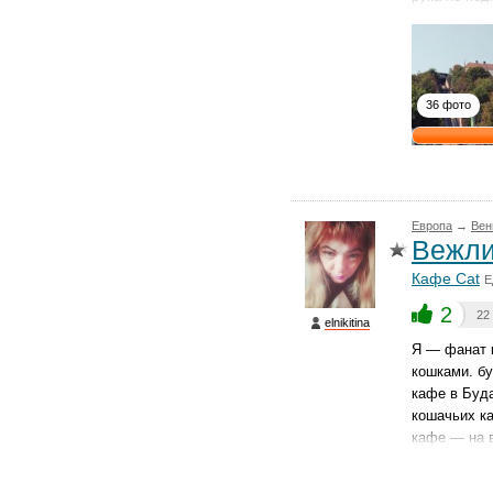
36 фото
Европа
→
Вен
Вежли
Кафе Cat
Е
2
22
elnikitina
Я — фанат к
кошками. бу
кафе в Буда
кошачьих ка
кафе — на 