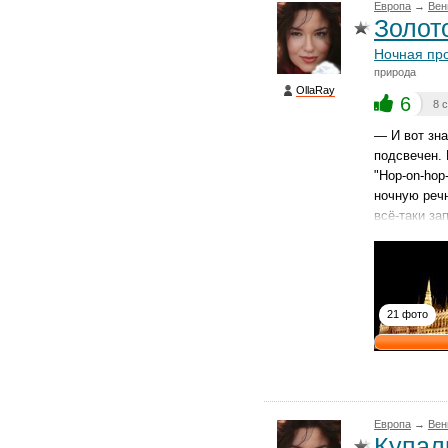
Европа
→
Вен
Золот
Ночная пр
природа
OllaRay
6
8 
— И вот зна
подсвечен. 
"Hop-on-hop
ночную речн
всё-таки за
21 фото
Европа
→
Вен
Купал