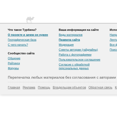
Что такое Турбина?
Ваша информация на сайте
Испо
О проекте и зачем он нужен
Виды материалов
Напр
Географическая база
Правила сайта
Лент
С чего начать?
Модерация
Все 
Советы авторам (гайдлайны)
Поис
Сообщество сайта
Работа с фотографиями
Общение
Пользовательскоe соглашение
Рейтинги
Согласие с обработкой
Форумы
персональных данных
Перепечатка любых материалов без согласования с авторами
Главная
Реклама
Помощь
Владельцам объектов
Обратная связь
К