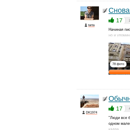
Снова
17
tarta
Начиная пис
но и упомин
78 фото
Обычн
17
DK1974
"Люди все б
одном мален
кадра.