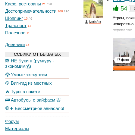
Кафе, рестораны
21
/
20
54
Достопримечательности
108
/
76
Шоппинг
Утром, поки
15
/
9
Norisfox
невероятно
Транспорт
13
перевалах
Полезное
11
Дневники
15
ССЫЛКИ ОТ БЫВАЛЫХ
47 фото
🙈 НЕ Букинг (румгуру -
экономим💰)
🤓 Умные экскурсии
🐶 Вип-гид из местных
🔥 Туры в пакете
🚌 Автобусы с вайфаем 🐷
💀✈️ Бессметрное авиасало!
Форум
Материалы