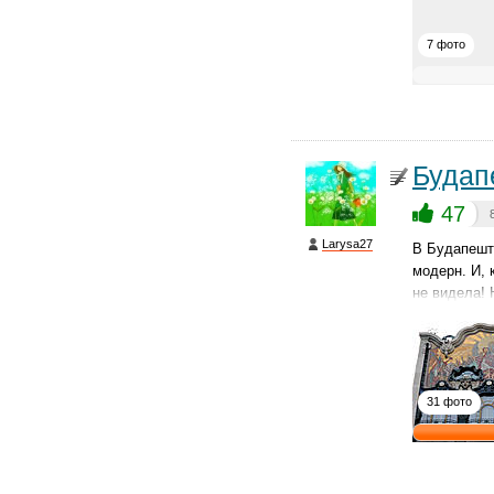
7 фото
Будап
47
Larysa27
В Будапешт
модерн. И, 
не видела!
31 фото