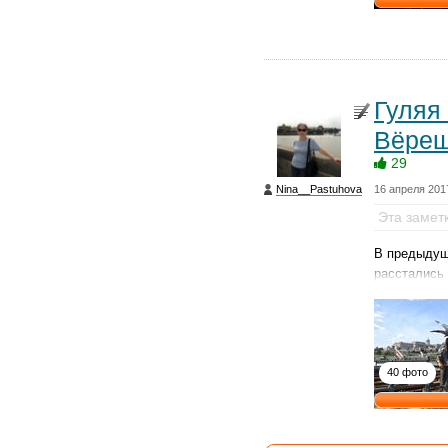
Гуляя
Вёреш
29
Nina__Pastuhova
16 апреля 201
Эта замет
В предыдущ
расстались
40 фото