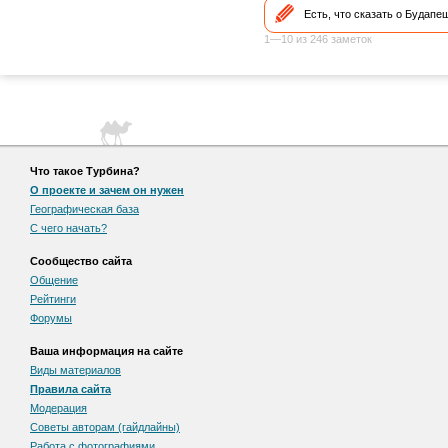
Есть, что сказать о Будап
1—10 из 246 заметок
Что такое Турбина?
О проекте и зачем он нужен
Географическая база
С чего начать?
Сообщество сайта
Общение
Рейтинги
Форумы
Ваша информация на сайте
Виды материалов
Правила сайта
Модерация
Советы авторам (гайдлайны)
Работа с фотографиями