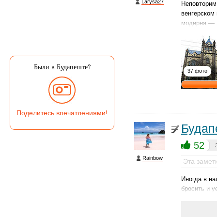
Larysa27
Неповторим 
венгерском 
модерна — 
Были в Будапеште?
37 фото
Поделитесь впечатлениями!
Будап
52
Rainbow
Эта замет
Иногда в на
бросить и у