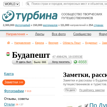
Title
Cейчас
на
сайте:
2,300,000
фотографий
и
150,000
материалов
о
111,000
направлений в
254
странах
Направления
Ленты
Все фото
Сообщество
Фору
→
Направления
→
Европа
→
Венгрия
→
Область Пешт
→
Будапешт
→
Зам
Будапешт
47.49842N, 19.03553E
Button
4668
Я здесь был
Хочу посетить
Было: 666
Заметки, расс
Карта
Заметки и рассказы о Будапе
Заметки
246
путешественников и туристов
По дате
По рейтингу заметки
Фотографии
7 013
Отзывы, советы
По Ду
Отели
26
/
27