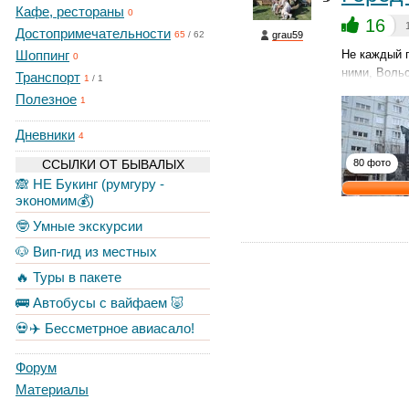
Кафе, рестораны
0
16
Достопримечательности
grau59
65
/
62
Шоппинг
Не каждый 
0
ними, Воль
Транспорт
1
/
1
Полезное
1
Дневники
4
ССЫЛКИ ОТ БЫВАЛЫХ
80 фото
🙈 НЕ Букинг (румгуру -
экономим💰)
🤓 Умные экскурсии
🐶 Вип-гид из местных
🔥 Туры в пакете
🚌 Автобусы с вайфаем 🐷
💀✈️ Бессметрное авиасало!
Форум
Материалы