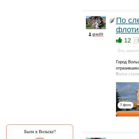
По сл
флоти
grau59
12
Эта замет
Город Вольс
отразивших
Волге стал
7 фото
Были в Вольске?