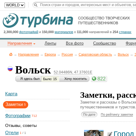
Title
Cейчас
на
сайте:
2,300,000
фотографий
и
150,000
материалов
о
111,000
направлений в
254
странах
Направления
Ленты
Все фото
Сообщество
Фору
→
Направления
→
Европа
→
Россия
→
Саратовская область
→
Вольск
→
Вольск
52.04486N, 47.37601E
Button
822
Я здесь был
Хочу посетить
Было: 15
Заметки, расс
Карта
Заметки и рассказы о Вольск
Заметки
5
путешественников и туристов
По дате
По рейтингу заметки
Фотографии
712
Отзывы, советы
Город
Отели
1
/
1