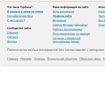
Что такое Турбина?
Ваша информация на сайте
Испо
О проекте и зачем он нужен
Виды материалов
Напр
Географическая база
Правила сайта
Лент
С чего начать?
Модерация
Все 
Советы авторам (гайдлайны)
Поис
Сообщество сайта
Работа с фотографиями
Общение
Пользовательскоe соглашение
Рейтинги
Согласие с обработкой
Форумы
персональных данных
Перепечатка любых материалов без согласования с авторами
Главная
Реклама
Помощь
Владельцам объектов
Обратная связь
К