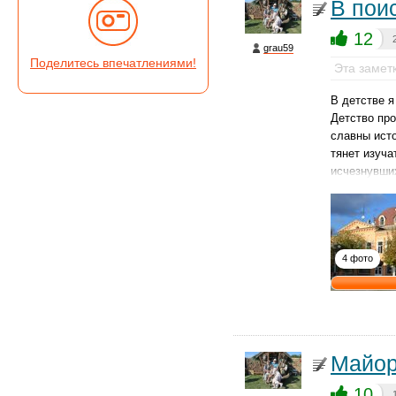
В пои
12
grau59
Поделитесь впечатлениями!
Эта замет
В детстве я
Детство про
славны ист
тянет изуча
исчезнувши
4 фото
Майор
10