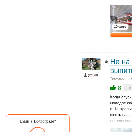
10 фото
Не на
выпит
grau59
Транспорт → к
8
25
Когда спуск
молодое со
а Центральн
шесть пасс
Были в Волгограде?
организовы