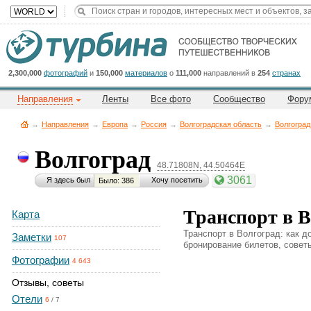
Title
Cейчас
на
сайте:
2,300,000
фотографий
и
150,000
материалов
о
111,000
направлений в
254
странах
Направления
Ленты
Все фото
Сообщество
Фору
→
Направления
→
Европа
→
Россия
→
Волгоградская область
→
Волгоград
Волгоград
48.71808N, 44.50464E
Button
3061
Я здесь был
Хочу посетить
Было: 386
Транспорт в В
Карта
Транспорт в Волгоград: как д
Заметки
107
бронирование билетов, советы
Фотографии
4 643
Отзывы, советы
Отели
6
/
7