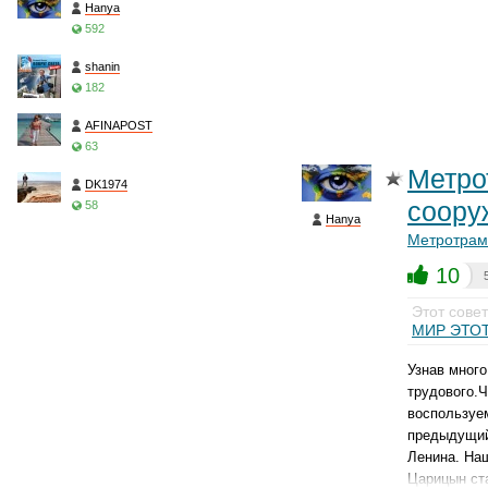
Hanya
592
shanin
182
AFINAPOST
63
Метро
DK1974
соору
58
Hanya
Метротрам
10
Этот сове
МИР ЭТО
Узнав мног
трудового.Ч
воспользуем
предыдущий
Ленина. Наш
Царицын ст