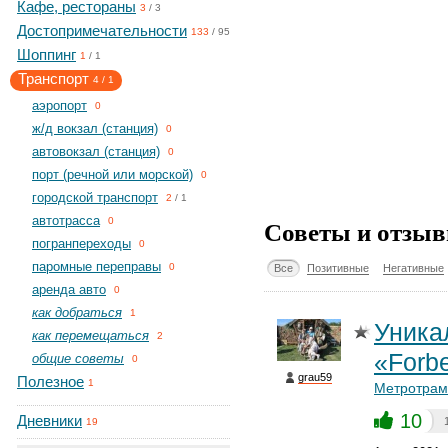
Кафе, рестораны
3
/
3
Достопримечательности
133
/
95
Шоппинг
1
/
1
Транспорт
4
/
1
aэропорт
0
ж/д вокзал (станция)
0
автовокзал (станция)
0
порт (речной или морской)
0
городской транспорт
2
/
1
автотрасса
Советы и отзыв
0
погранпереходы
0
паромные переправы
0
Все
Позитивные
Негативные
аренда авто
0
как добраться
1
Уника
как перемещаться
2
«Forb
общие советы
0
grau59
Полезное
1
Метротрам
10
Дневники
19