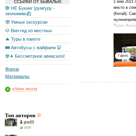
ССЫЛКИ ОТ БЫВАЛЫХ
1 мая 2021 
место в сп
🙈 НЕ Букинг (румгуру -
экономим💰)
(Китай). Са
пуленепроби
🤓 Умные экскурсии
Тоден Арака
🐶 Вип-гид из местных
🔥 Туры в пакете
🚌 Автобусы с вайфаем 🐷
💀✈️ Бессметрное авиасало!
7 фото
Форум
Материалы
в Моих лентах
Топ авторов
grau59
1608