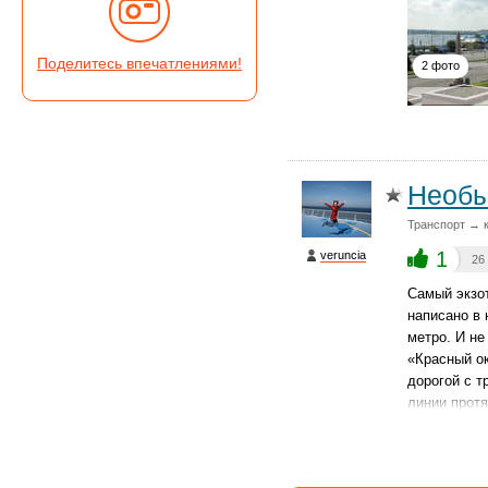
Поделитесь впечатлениями!
2 фото
Необы
Транспорт → 
1
veruncia
26
Самый экзо
написано в 
метро. И не
«Красный о
дорогой с т
линии протя