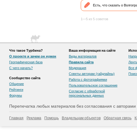
Есть, что сказать о Волгог
1—5 из 5 советов
Что такое Турбина?
Ваша информация на сайте
Испо
О проекте и зачем он нужен
Виды материалов
Напр
Географическая база
Правила сайта
Лент
С чего начать?
Модерация
Все 
Советы авторам (гайдлайны)
Поис
Сообщество сайта
Работа с фотографиями
Общение
Пользовательскоe соглашение
Рейтинги
Согласие с обработкой
Форумы
персональных данных
Перепечатка любых материалов без согласования с авторами
Главная
Реклама
Помощь
Владельцам объектов
Обратная связь
К