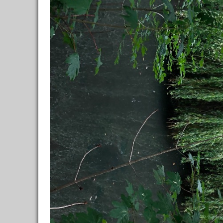
Кафе, рестораны
5
/
5
Достопримечательности
4
/
6
Шоппинг
13
/
12
торговые центры
5
/
4
15 
магазины
8
/
8
рынки
0
общие советы
0
в
Транспорт
0
Полезное
Со
0
Дневники
4
ССЫЛКИ ОТ БЫВАЛЫХ
🙈 НЕ Букинг (румгуру -
экономим💰)
🤓 Умные экскурсии
🐶 Вип-гид из местных
🔥 Туры в пакете
Сего
🚌 Автобусы с вайфаем 🐷
💀✈️ Бессметрное авиасало!