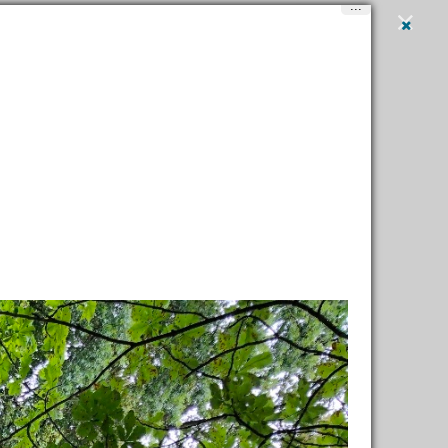
...
Вход
и
регистрация
Написать
igner outlets
→
День под знаком шоппинга (и не только)