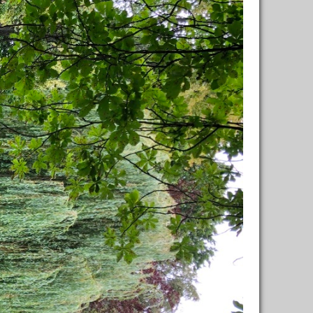
написать совет
1
←
→
олько)
Shche