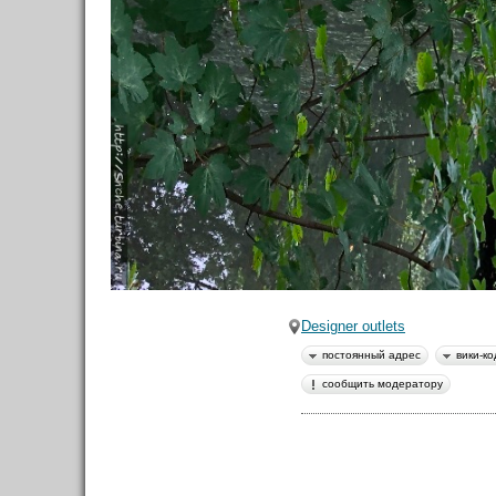
Форум
Материалы
в Моих лентах
Вики-код направления:
Топ авторов
Vazlav
70
Designer outlets
Shche
постоянный адрес
вики-ко
45
сообщить модератору
SvetaSG
35
rozenhoff
29