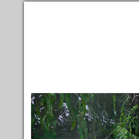
2,300,000
фотографий
и
150,000
материалов
о
111,000
Направления
Ленты
Все фото
→
Направления
→
Европа
→
Германия
→
Земл
Вольфсбург
52.421
Я здесь был
Хочу посетить
Было: 10
De
Карта
торг
Заметки
4
Фотографии
GPS
259
www.
Отзывы, советы
Отели
0
Фо