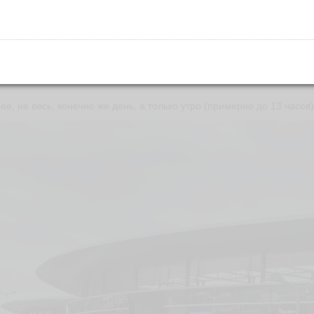
ее, не весь, конечно же день, а только утро (примерно до 13 часов)