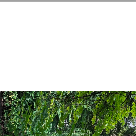
направлений в
254
странах
Сообщество
Форумы
Наши туры
Забронируй
я Нижняя Саксония
→
Вольфсбург
→
Советы
→
Шоппинг
→
торговые центры
→
Des
82N, 10.78498E
179
signer outlets
21
овые центры
Германия
,
An der Vorburg 1, Wolfsburg
+49-05361-89350-0
designeroutlets.com
тографии
Карта