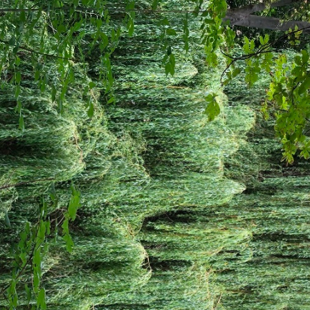
фото
ики-код
веты и отзывы путешественников (2)
День под знаком шоппинга (и не т
Шоппинг → торговые центры
17
15 июля 2019 года
|
|
|
|
14
|
373
23 (3)
GPS
дня день прошёл под знаком роскошного шоппинга!