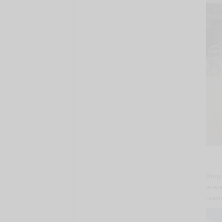
Хочу
итал
прил