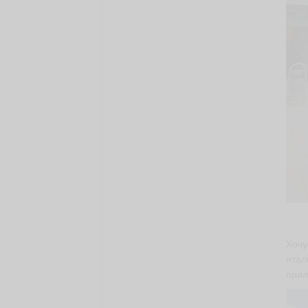
Хочу
итал
прил