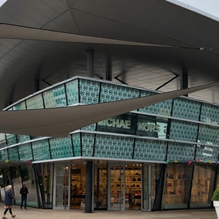
фото
ики-код
веты и отзывы путешественников (2)
День под знаком шоппинга (и не т
Шоппинг → торговые центры
17
15 июля 2019 года
|
|
|
|
14
|
373
23 (3)
GPS
дня день прошёл под знаком роскошного шоппинга!