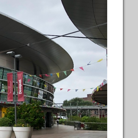
написать совет
1
←
→
олько)
Shche