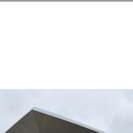
направлений в
254
странах
Сообщество
Форумы
Наши туры
Забронируй
я Нижняя Саксония
→
Вольфсбург
→
Советы
→
Шоппинг
→
торговые центры
→
Des
82N, 10.78498E
179
signer outlets
21
овые центры
Германия
,
An der Vorburg 1, Wolfsburg
+49-05361-89350-0
designeroutlets.com
тографии
Карта