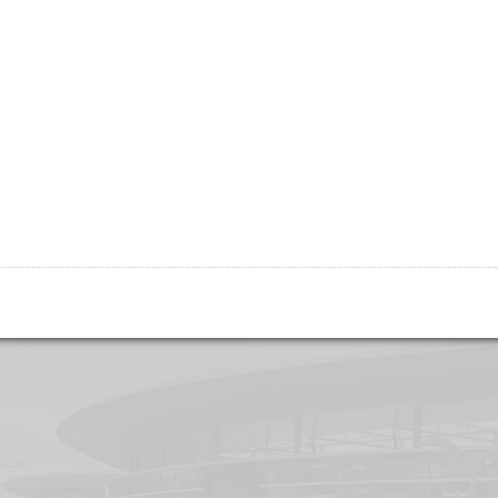
ее, не весь, конечно же день, а только утро (примерно до 13 часов)