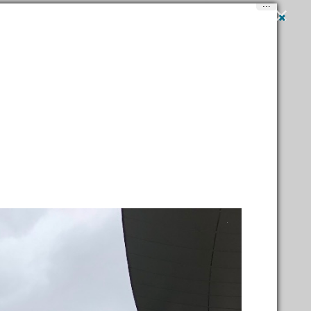
...
Вход
и
регистрация
Написать
igner outlets
→
День под знаком шоппинга (и не только)