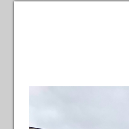
2,300,000
фотографий
и
150,000
материалов
о
111,000
Направления
Ленты
Все фото
→
Направления
→
Европа
→
Германия
→
Земл
Вольфсбург
52.421
Я здесь был
Хочу посетить
Было: 10
De
Карта
торг
Заметки
4
Фотографии
GPS
259
www.
Отзывы, советы
Отели
0
Фо