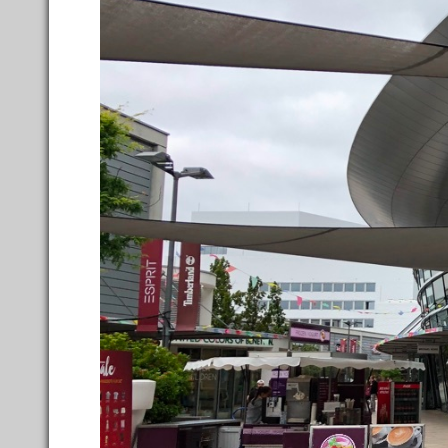
Кафе, рестораны
5
/
5
Достопримечательности
4
/
6
Шоппинг
13
/
12
торговые центры
5
/
4
15 
магазины
8
/
8
рынки
0
общие советы
0
в
Транспорт
0
Полезное
Со
0
Дневники
4
ССЫЛКИ ОТ БЫВАЛЫХ
🙈 НЕ Букинг (румгуру -
экономим💰)
🤓 Умные экскурсии
🐶 Вип-гид из местных
🔥 Туры в пакете
Сего
🚌 Автобусы с вайфаем 🐷
💀✈️ Бессметрное авиасало!