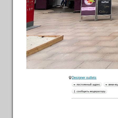
Форум
Материалы
в Моих лентах
Вики-код направления:
Топ авторов
Vazlav
70
Designer outlets
Shche
постоянный адрес
вики-ко
45
сообщить модератору
SvetaSG
35
rozenhoff
29