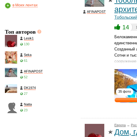
Тобол
в Моих лентах
архит
AFINAPOST
Тобольски
14
Топ авторов
Белокаменны
Lesik1
единственн
130
Созданный а
Seka
Сотни и ты
61
сооружение 
AFINAPOST
52
DK1974
35 фото
27
Natta
23
Европа
→
Рос
Дом, 