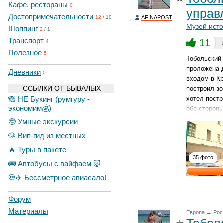
Кафе, рестораны
0
управ
Достопримечательности
AFINAPOST
12
/
10
Музей ист
Шоппинг
2
/
1
Транспорт
11
4
Полезное
5
Тобольский 
проложена д
Дневники
0
входом в К
ССЫЛКИ ОТ БЫВАЛЫХ
построил зо
🙈 НЕ Букинг (румгуру -
хотел постр
экономим💰)
обе стороны
🤓 Умные экскурсии
🐶 Вип-гид из местных
🔥 Туры в пакете
35 фото
🚌 Автобусы с вайфаем 🐷
💀✈️ Бессметрное авиасало!
Форум
Материалы
Европа
→
Рос