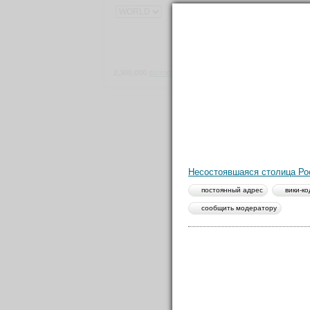
2,300,000
фотографий
и
150,000
материалов
о
111,000
Несостоявшаяся столица Ро
постоянный адрес
вики-ко
сообщить модератору