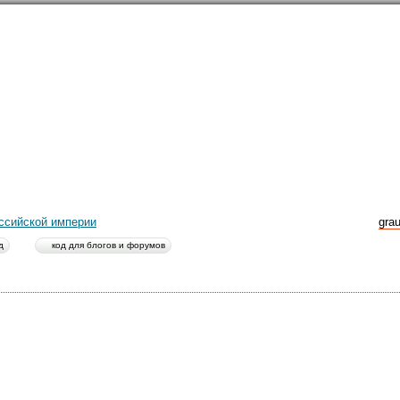
направлений в
254
странах
ссийской империи
gra
д
код для блогов и форумов