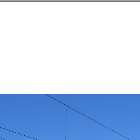
направлений в
254
странах
Сообщество
Форумы
Наши туры
Забронируй
ая область
→
Чаплыгин
→
Советы
→
Достопримечательности
→
архитектура, памят
 станция как центр культуры и духовности
 39.97426E
388
лезнодорожный вокзал станции Ра
nenburg
19
ектура, памятники, парки
Россия
,
Россия, Липецкая область, станция Ранебург