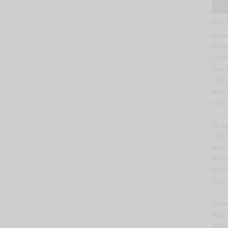
(Из 
напи
Ряза
сооб
Ране
125 
вёрс
круп
Ко в
1897
чело
кото
заку
одни
Если
вид 
Ильи