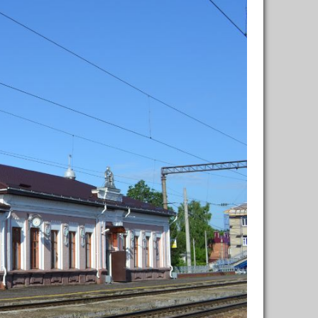
написать совет
нтр
grau59