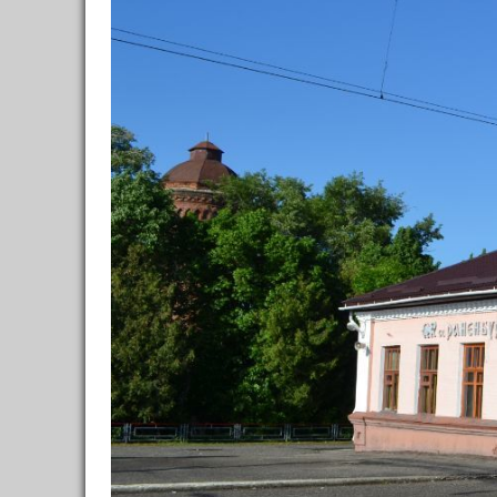
Фо
Кафе, рестораны
0
Достопримечательности
20
/
19
архитектура, памятники, парки
18
/
17
22 
музеи, выставки
3
/
3
театры, кино, музыка
0
развлечения
0
природа
в
0
ночные клубы
0
спорт
Со
0
другое
0
общие советы
0
Шоппинг
0
Транспорт
0
Полезное
0
Дневники
1
ССЫЛКИ ОТ БЫВАЛЫХ
🙈 НЕ Букинг (румгуру -