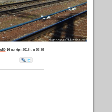
ург, Ра-нен-бург.
ванием Раненбург. Не все поезда
о заранее приготовиться, чтобы успеть
хся друг к другу.
au59
16 ноября 2018 г. в 03:39
LiveJournal
Twitter