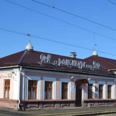
тографии
Карта
фото
ики-код
веты и отзывы путешественников (1)
Железнодорожная станция как це
культуры и духовности
14
Достопримечательности → архитектура, памятники, парки
16 ноября 2018 года
|
|
|
|
19
|
1017
7 (4)
GPS