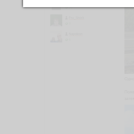
elercant
30
Fru_Snork
9
Napoleon
6
Одно
Появ
зате