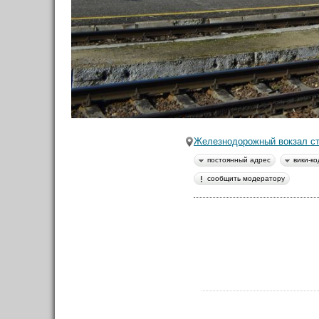
экономим💰)
🤓 Умные экскурсии
Поро
🐶 Вип-гид из местных
В це
🔥 Туры в пакете
здес
🚌 Автобусы с вайфаем 🐷
сойт
💀✈️ Бессметрное авиасало!
На п
Форум
Железнодорожный вокзал ст
Материалы
постоянный адрес
вики-ко
в Моих лентах
сообщить модератору
Вики-код направления:
Топ авторов
grau59
343