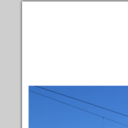
2,300,000
фотографий
и
150,000
материалов
о
111,000
Направления
Ленты
Все фото
→
Направления
→
Европа
→
Россия
→
Липецк
Раненбург / Bahnhof Ranenburg
→
Железнодорожная
Чаплыгин
53.24489N,
Я здесь был
Хочу посетить
Было: 11
Же
Карта
Ra
Заметки
8
архит
Фотографии
532
Отзывы, советы
GPS
Отели
0