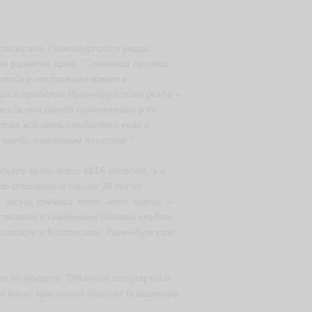
статистики Раненбургского уезда
ля развития края:
"Главными путями
яются в настоящее время в
ий в пределах Раненбургского уезда –
уезда они имели протяжение в 46
итая ж/д сеть соединяет уезд с
д хлебо-торговым пунктом."
бурге было всего 4816 жителей, а в
ыло отправлено свыше 36 тысяч
 зерно, гречиха, мясо, мука, крупы, –
ствовало в снабжении Москвы хлебом,
нковском и Козловском. Раненбург стал
ния не увидите. Обычный стандартный
ом висит красочный портрет Владимира