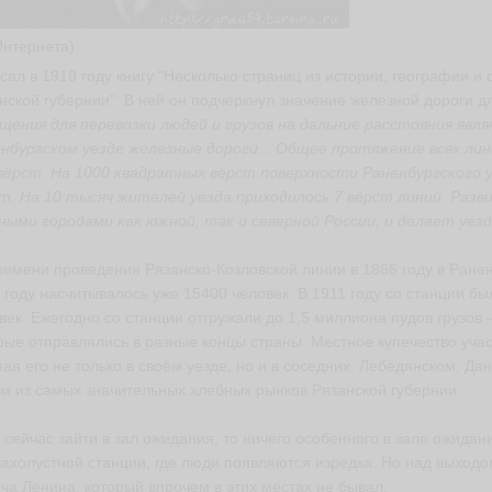
Интернета)
сал в 1919 году книгу "Несколько страниц из истории, географии и 
нской губернии". В ней он подчеркнул значение железной дороги д
щения для перевозки людей и грузов на дальние расстояния явл
нбургском уезде железные дороги... Общее протяжение всех лин
вёрст. На 1000 квадратных вёрст поверхности Раненбургского 
т. На 10 тысяч жителей уезда приходилось 7 вёрст линий. Разв
ными городами как южной, так и северной России, и делает уез
ремени проведения Рязанско-Козловской линии в 1866 году в Ранен
 году насчитывалось уже 15400 человек. В 1911 году со станции б
век. Ежегодно со станции отгружали до 1,5 миллиона пудов грузов –
рые отправлялись в разные концы страны. Местное купечество уча
пая его не только в своём уезде, но и в соседних: Лебедянском, Да
м из самых значительных хлебных рынков Рязанской губернии.
 сейчас зайти в зал ожидания, то ничего особенного в зале ожида
захолустной станции, где люди появляются изредка. Но над выход
ча Ленина, который впрочем в этих местах не бывал.