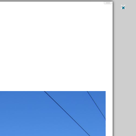
...
Вход
и
регистрация
Написать
ники, парки
→
Железнодорожный вокзал станции
ненбург / Bahnhof