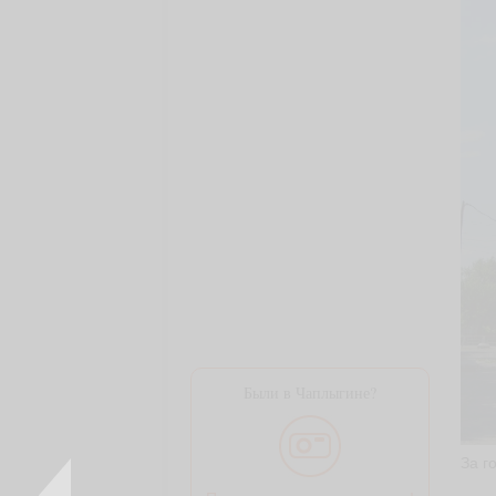
Были в Чаплыгине?
За г