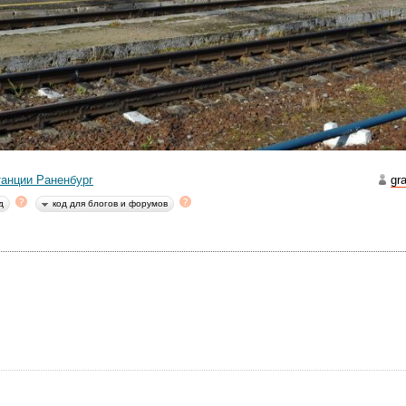
й названия железнодорожных станций созвучны стуку колёс: О-рен-б
нтральной России есть небольшая станция с совсем не русским наз
ь останавливаются, да и остановка других занимает 2 минуты. Нужн
и на станции.
ерроне нас встречает пара одноэтажных каменных зданий. прижавши
анции Раненбург
gr
д
код для блогов и форумов