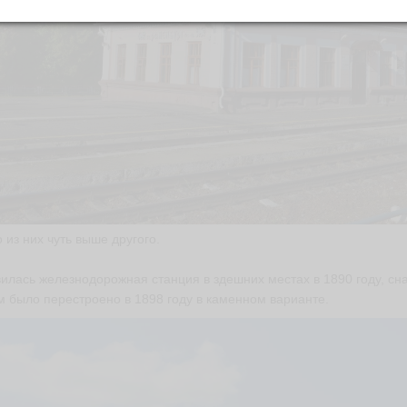
 из них чуть выше другого.
илась железнодорожная станция в здешних местах в 1890 году, сн
м было перестроено в 1898 году в каменном варианте.