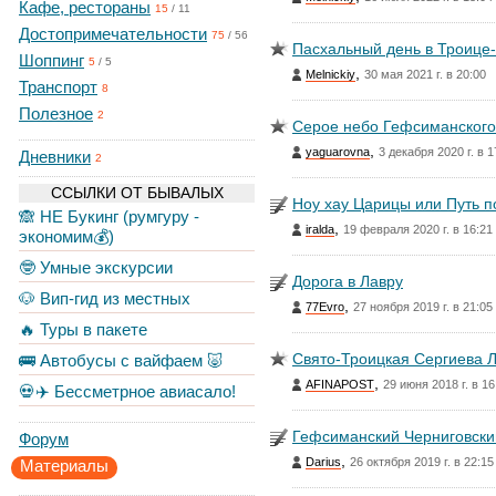
Кафе, рестораны
15
/
11
Достопримечательности
75
/
56
Пасхальный день в Троице
Шоппинг
5
/
5
,
Melnickiy
30 мая 2021 г. в 20:00
Транспорт
8
Полезное
2
Серое небо Гефсиманского 
,
yaguarovna
3 декабря 2020 г. в 1
Дневники
2
ССЫЛКИ ОТ БЫВАЛЫХ
Ноу хау Царицы или Путь п
🙈 НЕ Букинг (румгуру -
,
iralda
19 февраля 2020 г. в 16:21
экономим💰)
🤓 Умные экскурсии
Дорога в Лавру
🐶 Вип-гид из местных
,
77Evro
27 ноября 2019 г. в 21:05
🔥 Туры в пакете
Свято-Троицкая Сергиева 
🚌 Автобусы с вайфаем 🐷
,
AFINAPOST
29 июня 2018 г. в 16
💀✈️ Бессметрное авиасало!
Гефсиманский Черниговски
Форум
,
Darius
26 октября 2019 г. в 22:15
Материалы