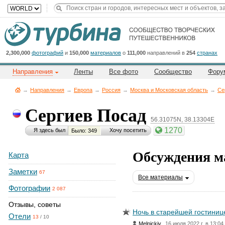
Title
Cейчас
на
сайте:
2,300,000
фотографий
и
150,000
материалов
о
111,000
направлений в
254
странах
Направления
Ленты
Все фото
Сообщество
Фору
→
Направления
→
Европа
→
Россия
→
Москва и Московская область
→
Се
Сергиев Посад
56.31075N, 38.13304E
Button
1270
Я здесь был
Хочу посетить
Было: 349
Обсуждения ма
Карта
Заметки
67
Все материалы
Фотографии
2 087
Отзывы, советы
Ночь в старейшей гостиниц
Отели
13
/
10
,
Melnickiy
16 июля 2022 г. в 13:04