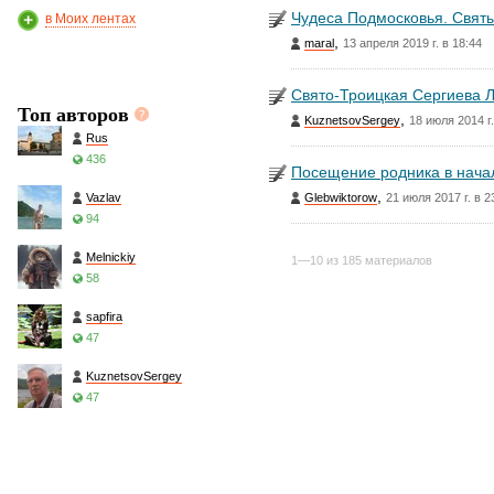
Чудеса Подмосковья. Святы
в Моих лентах
,
maral
13 апреля 2019 г. в 18:44
Свято-Троицкая Сергиева 
Топ авторов
,
KuznetsovSergey
18 июля 2014 г.
Rus
436
Посещение родника в нача
,
Vazlav
Glebwiktorow
21 июля 2017 г. в 2
94
Melnickiy
1—10 из 185 материалов
58
sapfira
47
KuznetsovSergey
47