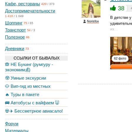
Кафе, рестораны
420
/
373
38
Достопримечательности
1 410
/
1 049
В детстве 
Norisfox
Шоппинг
удивительны
75
/
65
из…
Транспорт
54
/
3
Полезное
86
Дневники
73
ССЫЛКИ ОТ БЫВАЛЫХ
62 фото
🙈 НЕ Букинг (румгуру -
экономим💰)
🤓 Умные экскурсии
🐶 Вип-гид из местных
🔥 Туры в пакете
🚌 Автобусы с вайфаем 🐷
💀✈️ Бессметрное авиасало!
Форум
Материалы