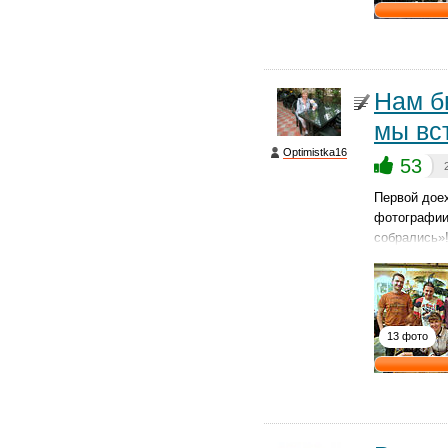
Нам б
мы вс
Optimistka16
53
Первой доех
фотографии!
собрались»
13 фото