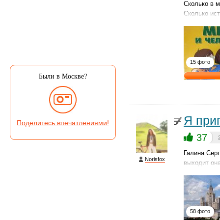
Сколько в м
Сколько ист
15 фото
Были в Москве?
Я при
Поделитесь впечатлениями!
37
Галина Серг
Norisfox
выходит она
58 фото