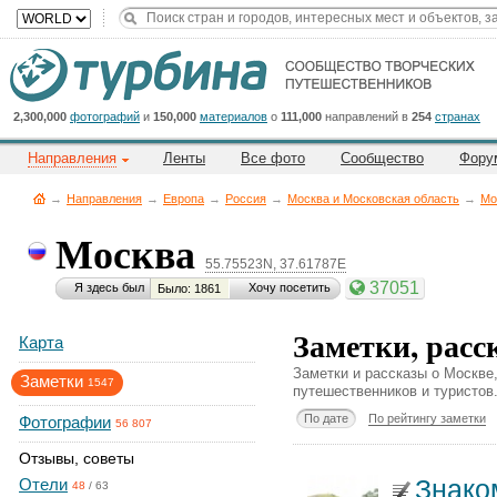
Title
Cейчас
на
сайте:
2,300,000
фотографий
и
150,000
материалов
о
111,000
направлений в
254
странах
Направления
Ленты
Все фото
Сообщество
Фору
→
Направления
→
Европа
→
Россия
→
Москва и Московская область
→
Мо
Москва
55.75523N, 37.61787E
Button
37051
Я здесь был
Хочу посетить
Было: 1861
Заметки, расс
Карта
Заметки и рассказы о Москве
Заметки
1547
путешественников и туристов
По дате
По рейтингу заметки
Фотографии
56 807
Отзывы, советы
Знако
Отели
48
/
63