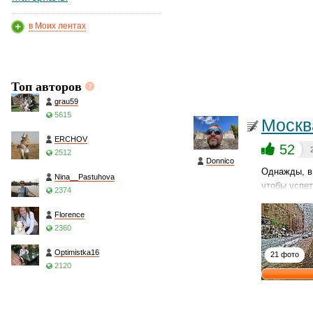
в Моих лентах
Топ авторов
grau59
5615
Москв
ERCHOV
52
2512
Donnico
Однажды, в 
Nina__Pastuhova
чтобы успет
2374
Florence
2360
Optimistka16
21 фото
2120