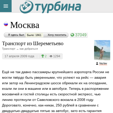
Title
Cейчас
Москва
на
сайте:
37049
Я здесь был
Хочу посетить
Было: 1861
Транспорт из Шереметьево
Транспорт → как добраться
17 апреля 2009 года
|
|
2
|
1294
Button
Vazlav
Ещё не так давно пассажиры крупнейшего аэропорта России не
могли твёрдо быть уверенными, что успеют на рейс — авария
или затор на Ленинградском шоссе обрекали их на опоздание,
ехали ли они в машине или в автобусе. Теперь в распоряжении
москвичей и гостей столицы есть скоростной экспресс, чью
линию протянули от Савеловского вокзала в 2008 году.
Дороговато, конечно, как-никак, 250 рублей в сравнении с
двадцатью-двадцатью пятью за автобус, зато есть гарантия