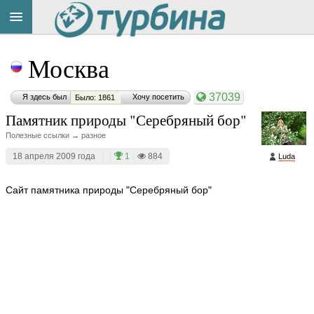
Title
Cейчас
Москва
на
сайте:
37039
Я здесь был
Хочу посетить
Было: 1861
Памятник природы "Серебряный бор"
Полезные ссылки → разное
18 апреля 2009 года
|
|
1
|
884
Luda
Button
Сайт памятника природы "Серебряный бор"