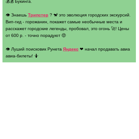
💰💰 Букинга.
👁 Знаешь
Трипстер
? 🐒 это эволюция городских экскурсий.
Вип-гид - горожанин, покажет самые необычные места и
расскажет городские легенды, пробовал, это огонь 🚀! Цены
от 600 р. - точно порадуют 🤑
👁 Луший поисковик Рунета
Яндекс
❤ начал продавать авиа
авиа-билеты! 🤷
Web-адрес:
s-bor.ru
Дешёвый ✈️ по направлению
Москва
сообщить модератору