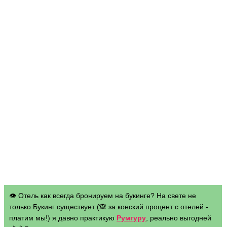
👁 Отель как всегда бронируем на букинге? На свете не
только Букинг существует (🙈 за конский процент с отелей -
платим мы!) я давно практикую
Румгуру
, реально выгодней