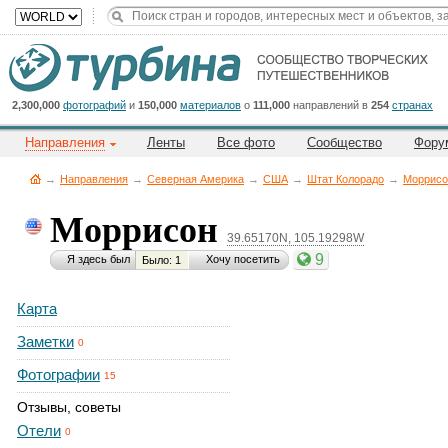
2,300,000
фотографий
и
150,000
материалов
о
111,000
направлений в
254
странах
Направления
Ленты
Все фото
Сообщество
Фору
→
Направления
→
Северная Америка
→
CША
→
Штат Колорадо
→
Моррисо
Моррисон
39.65170N, 105.19298W
9
Я здесь был
Хочу посетить
Было: 1
Карта
Заметки
0
Фотографии
15
Отзывы, советы
Отели
0