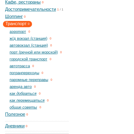
Кафе, рестораны
0
Достопримечательности
1
/
1
Шоппинг
0
Транспорт
0
aэропорт
0
ж/д вокзал (станция)
0
автовокзал (станция)
0
порт (речной или морской)
0
городской транспорт
0
автотрасса
0
погранпереходы
0
паромные переправы
0
аренда авто
0
как добраться
0
как перемещаться
0
общие советы
0
Полезное
0
Дневники
0