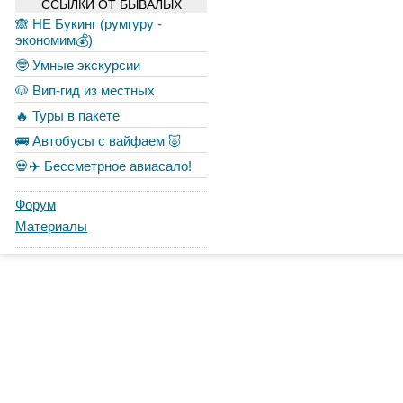
ССЫЛКИ ОТ БЫВАЛЫХ
🙈 НЕ Букинг (румгуру -
экономим💰)
🤓 Умные экскурсии
🐶 Вип-гид из местных
🔥 Туры в пакете
🚌 Автобусы с вайфаем 🐷
💀✈️ Бессметрное авиасало!
Форум
Материалы