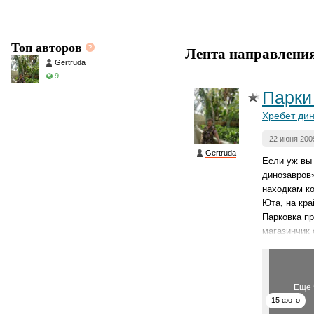
Топ авторов
Лента направлени
Gertruda
9
Парки
Хребет дин
22 июня 200
Gertruda
Если уж вы
динозавров»
находкам ко
Юта, на кра
Парковка п
магазинчик 
Еще 
15 фото