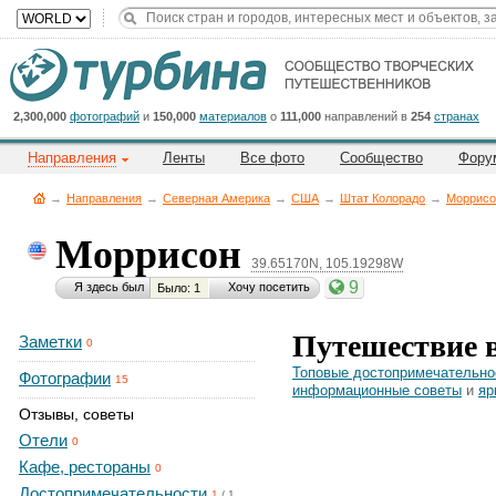
Title
Cейчас
на
сайте:
2,300,000
фотографий
и
150,000
материалов
о
111,000
направлений в
254
странах
Направления
Ленты
Все фото
Сообщество
Фору
→
Направления
→
Северная Америка
→
CША
→
Штат Колорадо
→
Моррисо
Моррисон
39.65170N, 105.19298W
Button
9
Я здесь был
Хочу посетить
Было: 1
Путешествие 
Заметки
0
Топовые достопримечательно
Фотографии
15
информационные советы
и
яр
Отзывы, советы
Отели
0
Кафе, рестораны
0
Достопримечательности
1
/
1