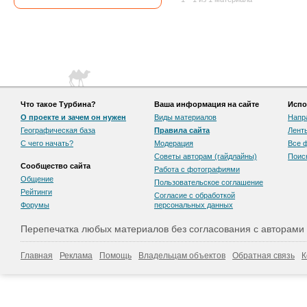
Что такое Турбина?
Ваша информация на сайте
Испо
О проекте и зачем он нужен
Виды материалов
Напр
Географическая база
Правила сайта
Лент
С чего начать?
Модерация
Все 
Советы авторам (гайдлайны)
Поис
Сообщество сайта
Работа с фотографиями
Общение
Пользовательскоe соглашение
Рейтинги
Согласие с обработкой
Форумы
персональных данных
Перепечатка любых материалов без согласования с авторами
Главная
Реклама
Помощь
Владельцам объектов
Обратная связь
К