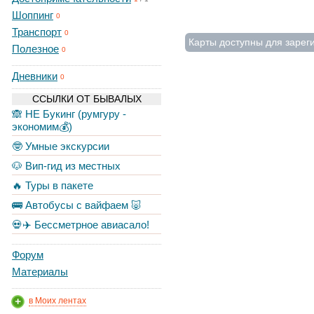
Шоппинг
0
Транспорт
0
Карты доступны для зарег
Полезное
0
Дневники
0
ССЫЛКИ ОТ БЫВАЛЫХ
🙈 НЕ Букинг (румгуру -
экономим💰)
🤓 Умные экскурсии
🐶 Вип-гид из местных
🔥 Туры в пакете
🚌 Автобусы с вайфаем 🐷
💀✈️ Бессметрное авиасало!
Форум
Материалы
в Моих лентах