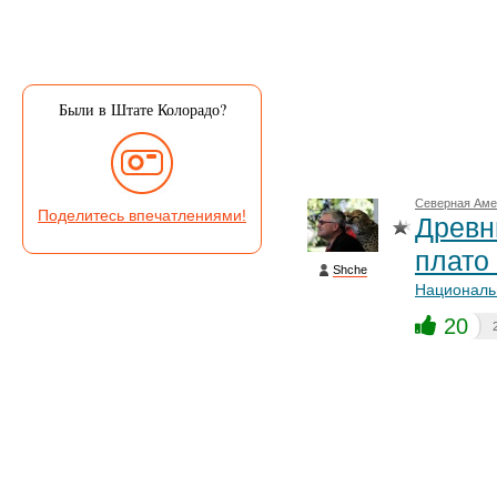
Были в Штате Колорадо?
Северная Аме
Поделитесь впечатлениями!
Древн
плато
Shche
Националь
20
Этот сове
ЮНЕСКО»
Изображение
Йеллоустоун
интересова
индейцев пу