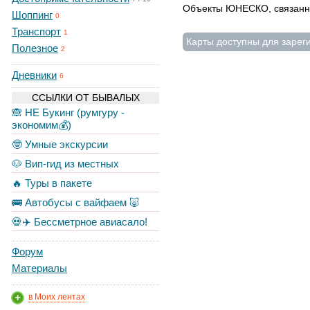
Объекты ЮНЕСКО, связанн
Шоппинг
0
Транспорт
1
Карты доступны для зарег
Полезное
2
Дневники
6
ССЫЛКИ ОТ БЫВАЛЫХ
🙈 НЕ Букинг (румгуру -
экономим💰)
🤓 Умные экскурсии
🐶 Вип-гид из местных
🔥 Туры в пакете
🚌 Автобусы с вайфаем 🐷
💀✈️ Бессметрное авиасало!
Форум
Материалы
в Моих лентах