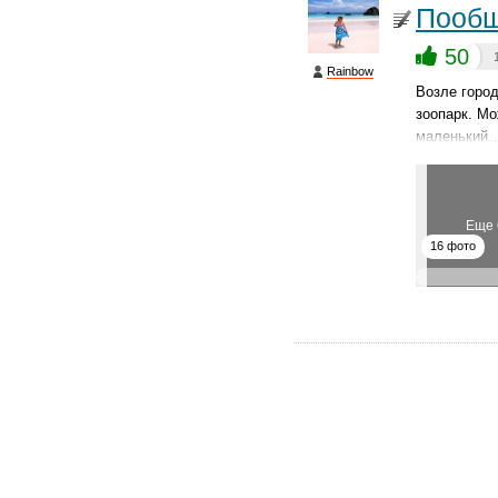
Пообщ
50
Rainbow
Возле город
зоопарк. Мо
маленький
Еще 
16 фото