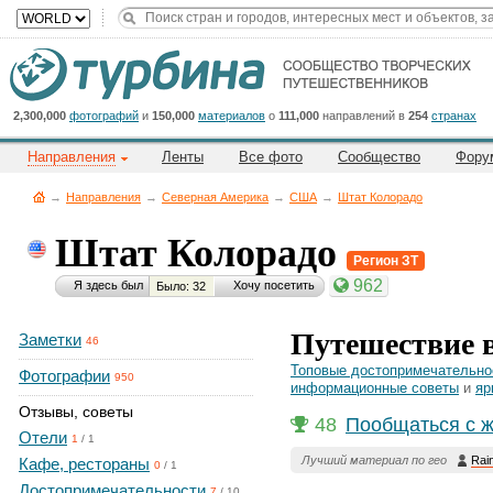
Title
Cейчас
на
сайте:
2,300,000
фотографий
и
150,000
материалов
о
111,000
направлений в
254
странах
Направления
Ленты
Все фото
Сообщество
Фору
→
Направления
→
Северная Америка
→
CША
→
Штат Колорадо
Штат Колорадо
Регион ЗТ
Button
962
Я здесь был
Хочу посетить
Было: 32
Путешествие 
Заметки
46
Топовые достопримечательно
Фотографии
950
информационные советы
и
яр
Отзывы, советы
48
Пообщаться с 
Отели
1
/
1
Лучший материал по гео
Rai
Кафе, рестораны
0
/
1
Достопримечательности
7
/
10