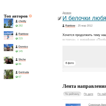
Денвер
Топ авторов
И белочки люб
chedty
282
Rainbow
|
25 мар 2012
Rainbow
Хочется продолжить тему на
215
встреча», с жирафами «Пообщ
Donnico
145
Shche
8 фото
86
Gertruda
67
Лента направлени
По рейтингу
По дате
По лай
Северная Аме