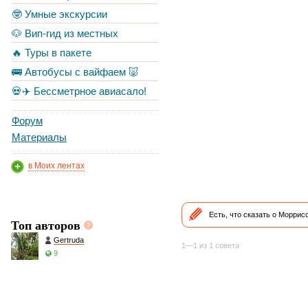
🤓 Умные экскурсии
🐶 Вип-гид из местных
🔥 Туры в пакете
🚌 Автобусы с вайфаем 🐷
💀✈️ Бессметрное авиасало!
Форум
Материалы
в Моих лентах
Есть, что сказать о Морри
Топ авторов
Gertruda
1—1 из 1 совета
9