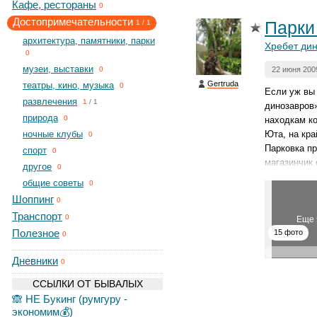
Кафе, рестораны
0
Достопримечательности
Парки
1
/
1
архитектура, памятники, парки
Хребет дин
0
музеи, выставки
22 июня 200
0
Gertruda
театры, кино, музыка
0
Если уж вы
развлечения
1
/
1
динозавров»
природа
0
находкам ко
ночные клубы
Юта, на кра
0
Парковка п
спорт
0
магазинчик 
другое
0
общие советы
0
Шоппинг
0
Транспорт
0
Еще 
Полезное
15 фото
0
Дневники
0
ССЫЛКИ ОТ БЫВАЛЫХ
🙈 НЕ Букинг (румгуру -
экономим💰)