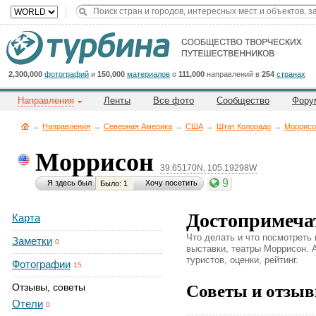
Title
Cейчас
на
сайте:
2,300,000
фотографий
и
150,000
материалов
о
111,000
направлений в
254
странах
Направления
Ленты
Все фото
Сообщество
Фору
→
Направления
→
Северная Америка
→
CША
→
Штат Колорадо
→
Моррисо
Моррисон
39.65170N, 105.19298W
Button
9
Я здесь был
Хочу посетить
Было: 1
Достопримеча
Карта
Что делать и что посмотреть
Заметки
0
выставки, театры Моррисон. А
туристов, оценки, рейтинг.
Фотографии
15
Советы и отзыв
Отзывы, советы
Отели
0