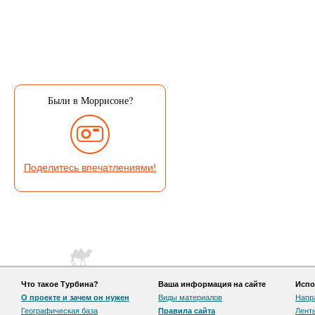
Были в Моррисоне?
Поделитесь впечатлениями!
Что такое Турбина?
Ваша информация на сайте
Испо
О проекте и зачем он нужен
Виды материалов
Напр
Географическая база
Правила сайта
Лент