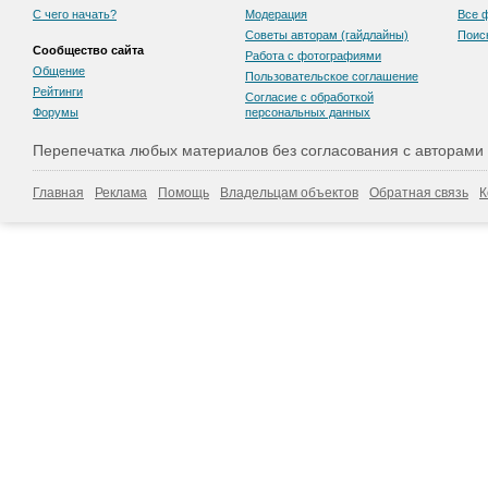
С чего начать?
Модерация
Все 
Советы авторам (гайдлайны)
Поис
Сообщество сайта
Работа с фотографиями
Общение
Пользовательскоe соглашение
Рейтинги
Согласие с обработкой
Форумы
персональных данных
Перепечатка любых материалов без согласования с авторами
Главная
Реклама
Помощь
Владельцам объектов
Обратная связь
К