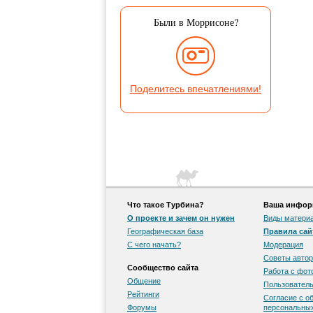
Были в Моррисоне?
Поделитесь впечатлениями!
Что такое Турбина?
Ваша информ
О проекте и зачем он нужен
Виды матери
Географическая база
Правила сай
С чего начать?
Модерация
Советы автор
Сообщество сайта
Работа с фо
Общение
Пользователь
Рейтинги
Согласие с о
Форумы
персональны