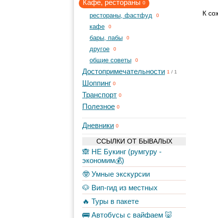
Кафе, рестораны
0
К со
рестораны, фастфуд
0
кафе
0
бары, пабы
0
другое
0
общие советы
0
Достопримечательности
1
/
1
Шоппинг
0
Транспорт
0
Полезное
0
Дневники
0
ССЫЛКИ ОТ БЫВАЛЫХ
🙈 НЕ Букинг (румгуру -
экономим💰)
🤓 Умные экскурсии
🐶 Вип-гид из местных
🔥 Туры в пакете
🚌 Автобусы с вайфаем 🐷