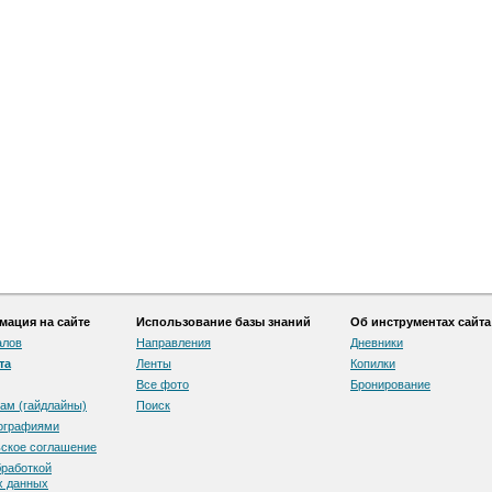
ация на сайте
Использование базы знаний
Об инструментах сайта
алов
Направления
Дневники
та
Ленты
Копилки
Все фото
Бронирование
ам (гайдлайны)
Поиск
тографиями
скоe соглашение
бработкой
х данных