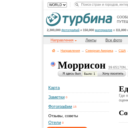
2,300,000
фотографий
и
150,000
материалов
о
111,000
Направления
Ленты
Все фото
→
Направления
→
Северная Америка
→
CША
Моррисон
39.65170N,
Я здесь был
Хочу посетить
Было: 1
Ед
Карта
Где 
Заметки
0
оценк
Фотографии
15
Со
Отзывы, советы
Отели
0