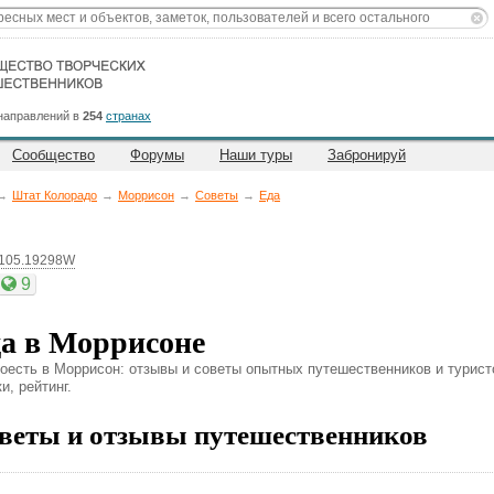
направлений в
254
странах
Сообщество
Форумы
Наши туры
Забронируй
→
Штат Колорадо
→
Моррисон
→
Советы
→
Еда
 105.19298W
9
а в Моррисоне
поесть в Моррисон: отзывы и советы опытных путешественников и турист
и, рейтинг.
веты и отзывы путешественников