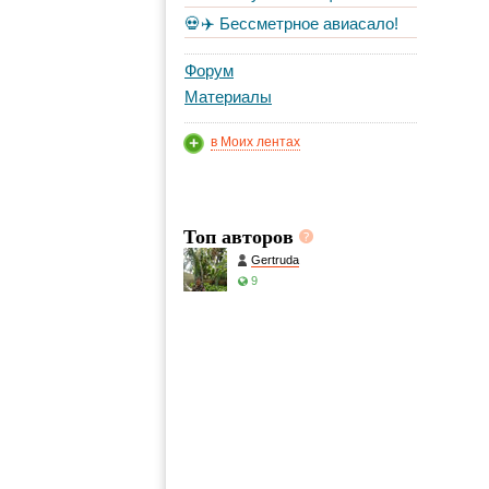
💀✈️ Бессметрное авиасало!
Форум
Материалы
в Моих лентах
Топ авторов
Gertruda
9