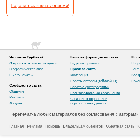
Поделитесь впечатлениями!
Что такое Турбина?
Ваша информация на сайте
Испо
О проекте и зачем он нужен
Виды материалов
Напр
Географическая база
Правила сайта
Лент
С чего начать?
Модерация
Все 
Советы авторам (гайдлайны)
Поис
Сообщество сайта
Работа с фотографиями
Общение
Пользовательскоe соглашение
Рейтинги
Согласие с обработкой
Форумы
персональных данных
Перепечатка любых материалов без согласования с авторами
Главная
Реклама
Помощь
Владельцам объектов
Обратная связь
К