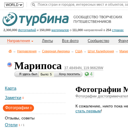
Title
Cейчас
на
сайте:
2,300,000
фотографий
и
150,000
материалов
о
111,000
направлений в
254
странах
Направления
Ленты
Все фото
Сообщество
Фору
→
Направления
→
Северная Америка
→
CША
→
Штат Калифорния
→
Мари
Марипоса
37.48494N, 119.96628W
Button
4
Я здесь был
Хочу посетить
Было: 5
Фотографии 
Карта
Фотографии достопримечатель
Заметки
0
К сожалению, никто пока н
Фотографии
0
стать первым
!
Отзывы, советы
Отели
1
/
1