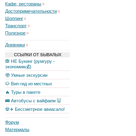
Кафе, рестораны
0
Достопримечательности
0
Шоппинг
0
Транспорт
0
Полезное
0
Дневники
0
ССЫЛКИ ОТ БЫВАЛЫХ
🙈 НЕ Букинг (румгуру -
экономим💰)
🤓 Умные экскурсии
🐶 Вип-гид из местных
🔥 Туры в пакете
🚌 Автобусы с вайфаем 🐷
💀✈️ Бессметрное авиасало!
Форум
Материалы