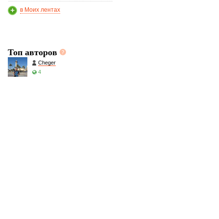
в Моих лентах
Топ авторов
Cheger
4