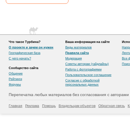
Что такое Турбина?
Ваша информация на сайте
Испо
О проекте и зачем он нужен
Виды материалов
Напр
Географическая база
Правила сайта
Лент
С чего начать?
Модерация
Все 
Советы авторам (гайдлайны)
Поис
Сообщество сайта
Работа с фотографиями
Общение
Пользовательскоe соглашение
Рейтинги
Согласие с обработкой
Форумы
персональных данных
Перепечатка любых материалов без согласования с авторами
Главная
Реклама
Помощь
Владельцам объектов
Обратная связь
К