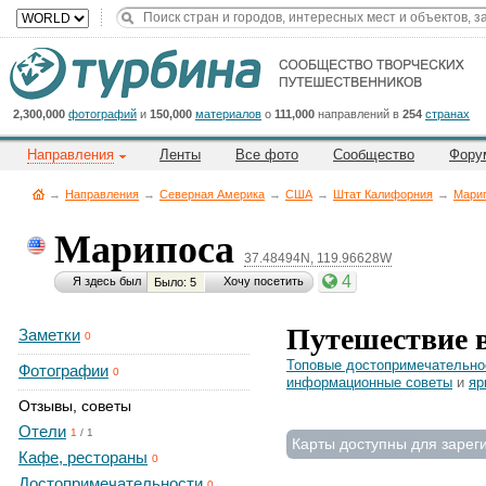
Title
Cейчас
на
сайте:
2,300,000
фотографий
и
150,000
материалов
о
111,000
направлений в
254
странах
Направления
Ленты
Все фото
Сообщество
Фору
→
Направления
→
Северная Америка
→
CША
→
Штат Калифорния
→
Мари
Марипоса
37.48494N, 119.96628W
Button
4
Я здесь был
Хочу посетить
Было: 5
Путешествие 
Заметки
0
Топовые достопримечательно
Фотографии
0
информационные советы
и
яр
Отзывы, советы
Отели
1
/
1
Карты доступны для зарег
Кафе, рестораны
0
Достопримечательности
0