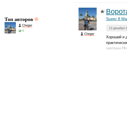
Ворот
Топ авторов
Super 8 Ma
Cheger
13 декабря 
4
Cheger
Хороший и 
практически
завтраки.Но