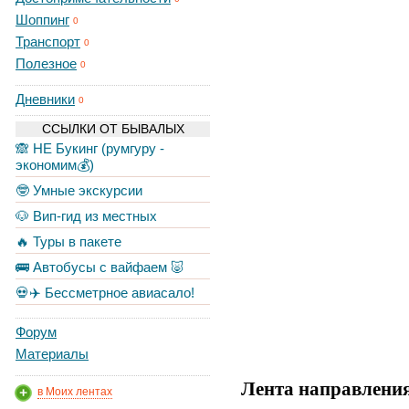
Шоппинг
0
Транспорт
0
Полезное
0
Дневники
0
ССЫЛКИ ОТ БЫВАЛЫХ
🙈 НЕ Букинг (румгуру -
экономим💰)
🤓 Умные экскурсии
🐶 Вип-гид из местных
🔥 Туры в пакете
🚌 Автобусы с вайфаем 🐷
💀✈️ Бессметрное авиасало!
Форум
Материалы
Лента направлени
в Моих лентах