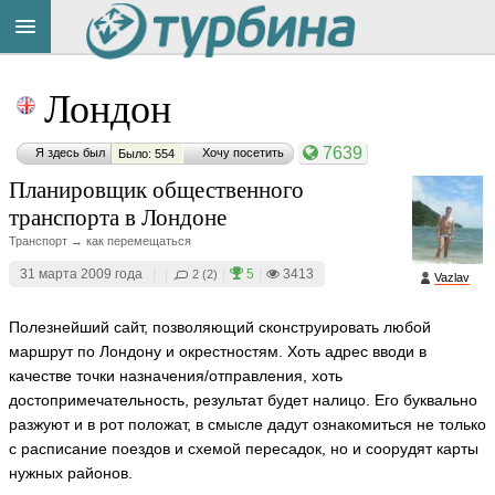
Title
Cейчас
Лондон
на
сайте:
7639
Я здесь был
Хочу посетить
Было: 554
Планировщик общественного
транспорта в Лондоне
Транспорт → как перемещаться
Button
31 марта 2009 года
|
|
|
5
|
3413
2 (2)
Vazlav
Полезнейший сайт, позволяющий сконструировать любой
маршрут по Лондону и окрестностям. Хоть адрес вводи в
качестве точки назначения/отправления, хоть
достопримечательность, результат будет налицо. Его буквально
разжуют и в рот положат, в смысле дадут ознакомиться не только
с расписание поездов и схемой пересадок, но и соорудят карты
нужных районов.