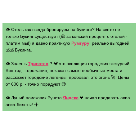
👁 Отель как всегда бронируем на букинге? На свете не
только Букинг существует (🙈 за конский процент с отелей -
платим мы!) я давно практикую
Румгуру
, реально выгодней
💰💰 Букинга.
👁 Знаешь
Трипстер
? 🐒 это эволюция городских экскурсий.
Вип-гид - горожанин, покажет самые необычные места и
расскажет городские легенды, пробовал, это огонь 🚀! Цены
от 600 р. - точно порадуют 🤑
👁 Луший поисковик Рунета
Яндекс
❤ начал продавать авиа
авиа-билеты! 🤷