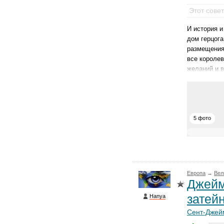
Этот сове
И история и
дом герцога
размещения
все королев
желаний и в
5 фото
Европа
→
Вел
Джейм
затейн
Hanya
Сент-Джей