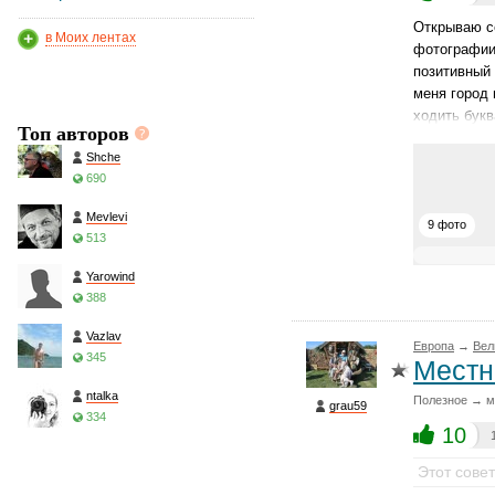
Открываю се
в Моих лентах
фотографии
позитивный 
меня город 
ходить букв
Топ авторов
Shche
690
Mevlevi
9 фото
513
Yarowind
388
Vazlav
Европа
→
Вел
345
Местн
ntalka
Полезное → м
grau59
334
10
Этот сове