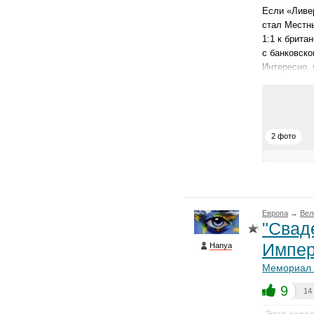
Если «Ливе
стал Местны
1:1 к брита
с банковско
Интересно,
2 фото
Европа
→
Вел
"Свад
Импер
Hanya
Мемориал 
9
14