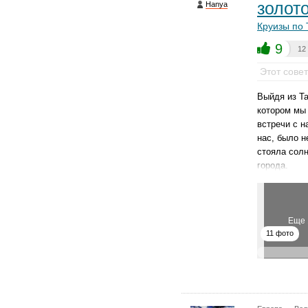
золото
Hanya
Круизы по 
9
12
Этот сове
Выйдя из Та
котором мы 
встречи с н
нас, было н
стояла сол
города.
Еще 
11 фото