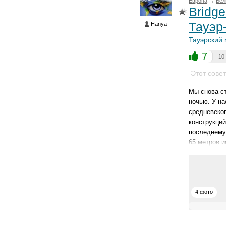
Европа
→
Вел
Bridge
Тауэр
Hanya
Тауэрский 
7
10
Этот сове
Мы снова ст
ночью. У на
средневеко
конструкций
последнему 
65 метров и
4 фото