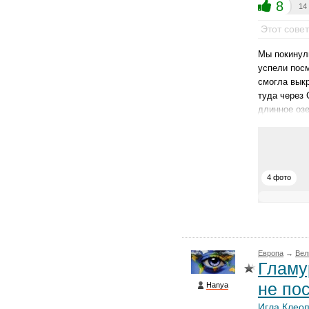
8
14
Этот сове
Мы покинули
успели посм
смогла выкр
туда через 
длинное озе
4 фото
Европа
→
Вел
Гламу
не по
Hanya
Игла Клео