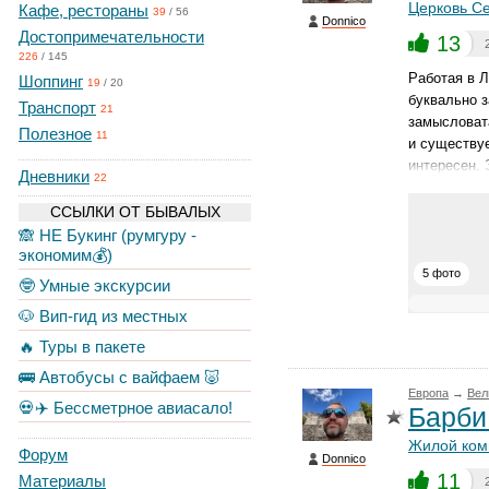
Церковь С
Кафе, рестораны
39
/
56
Donnico
Достопримечательности
13
226
/
145
Работая в Л
Шоппинг
19
/
20
буквально з
Транспорт
21
замысловата
Полезное
11
и существуе
интересен. 
Дневники
22
ССЫЛКИ ОТ БЫВАЛЫХ
🙈 НЕ Букинг (румгуру -
экономим💰)
5 фото
🤓 Умные экскурсии
🐶 Вип-гид из местных
🔥 Туры в пакете
🚌 Автобусы с вайфаем 🐷
Европа
→
Вел
💀✈️ Бессметрное авиасало!
Барби 
Жилой ком
Форум
Donnico
11
Материалы