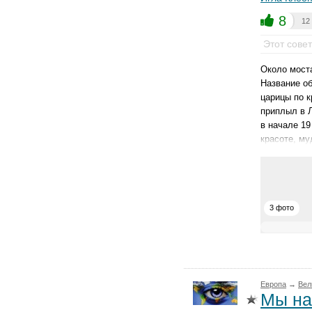
8
12
Этот сове
Около мост
Название об
царицы по к
приплыл в 
в начале 19
красоте, му
3 фото
Европа
→
Вел
Мы на