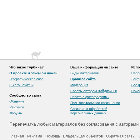
Что такое Турбина?
Ваша информация на сайте
Испо
О проекте и зачем он нужен
Виды материалов
Напр
Географическая база
Правила сайта
Лент
С чего начать?
Модерация
Все 
Советы авторам (гайдлайны)
Поис
Сообщество сайта
Работа с фотографиями
Общение
Пользовательскоe соглашение
Рейтинги
Согласие с обработкой
Форумы
персональных данных
Перепечатка любых материалов без согласования с авторами
Главная
Реклама
Помощь
Владельцам объектов
Обратная связь
К