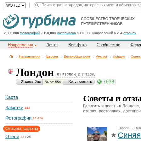
Title
Cейчас
на
сайте:
2,300,000
фотографий
и
150,000
материалов
о
111,000
направлений в
254
странах
Направления
Ленты
Все фото
Сообщество
Фору
→
Направления
→
Европа
→
Великобритания
→
Англия
→
Лондон
→
Совет
Лондон
51.51259N, 0.11742W
Button
7638
Я здесь был
Хочу посетить
Было: 554
Советы и отз
Карта
Где жить и поесть в Лондоне,
Заметки
443
отелях, ресторанах, достопр
Фотографии
14 476
Отзывы, советы
Европа
→
Вел
Синяя
Отели
22
/
25