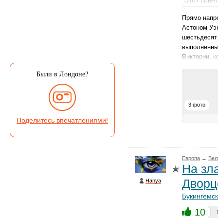
Этот сове
Прямо напр
Астоном Уэб
шестьдесят 
выполненны
Виктории, к
Были в Лондоне?
3 фото
Поделитесь впечатлениями!
Европа
→
Вел
На зл
Дворц
Hanya
Букингемс
10