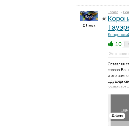
Европа
→
Вел
Корон
Тауэр
Hanya
Лондонски
10
Этот сове
Оставляя с
справа Башн
и это важно
Эдуарда све
бриллиант —
Еще 
11 фото