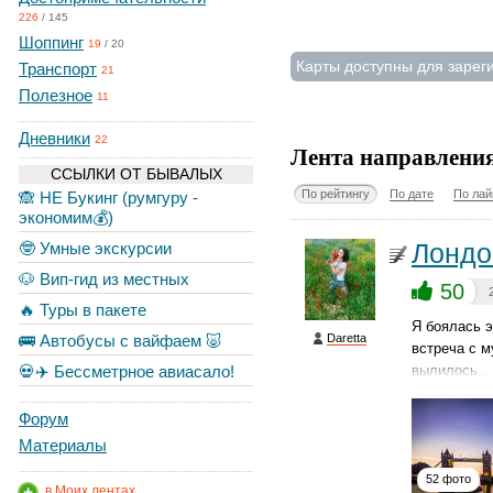
226
/
145
Шоппинг
19
/
20
Карты доступны для зарег
Транспорт
21
Полезное
11
Дневники
22
Лента направлени
ССЫЛКИ ОТ БЫВАЛЫХ
По рейтингу
По дате
По лай
🙈 НЕ Букинг (румгуру -
экономим💰)
Лондо
🤓 Умные экскурсии
🐶 Вип-гид из местных
50
🔥 Туры в пакете
Я боялась э
🚌 Автобусы с вайфаем 🐷
Daretta
встреча с м
💀✈️ Бессметрное авиасало!
вылилось..
Форум
Материалы
52 фото
в Моих лентах