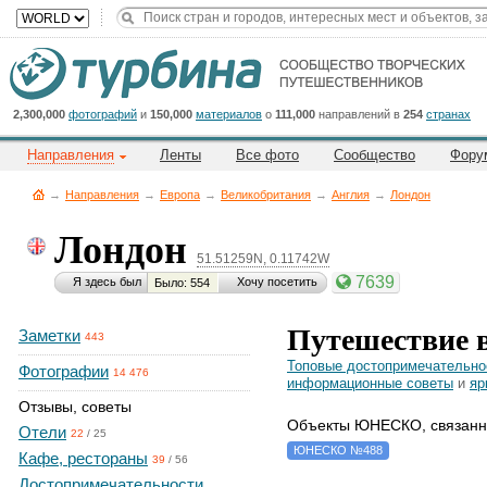
Title
Cейчас
на
сайте:
2,300,000
фотографий
и
150,000
материалов
о
111,000
направлений в
254
странах
Направления
Ленты
Все фото
Сообщество
Фору
→
Направления
→
Европа
→
Великобритания
→
Англия
→
Лондон
Лондон
51.51259N, 0.11742W
Button
7639
Я здесь был
Хочу посетить
Было: 554
Путешествие 
Заметки
443
Топовые достопримечательно
Фотографии
14 476
информационные советы
и
яр
Отзывы, советы
Объекты ЮНЕСКО, связанн
Отели
22
/
25
ЮНЕСКО №488
Кафе, рестораны
39
/
56
Достопримечательности