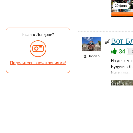
20 фото
Были в Лондоне?
Вот Б
34
Donnico
На днях мн
Поделитесь впечатлениями!
Будучи в Ло
Виктории…
33 фото