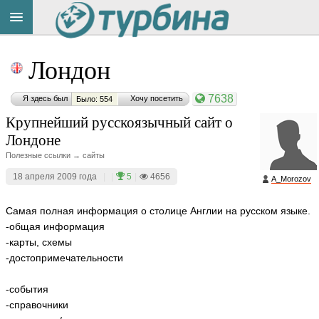
Title
Cейчас
Лондон
на
сайте:
7638
Я здесь был
Хочу посетить
Было: 554
Крупнейший русскоязычный сайт о
Лондоне
Полезные ссылки → сайты
Button
18 апреля 2009 года
|
|
5
|
4656
A_Morozov
Самая полная информация о столице Англии на русском языке.
-общая информация
-карты, схемы
-достопримечательности
-события
-справочники