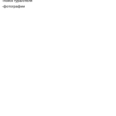
-поиск тура/отеля
-фотографии