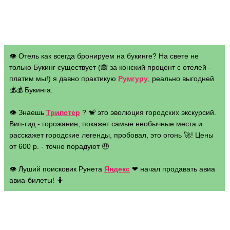
👁 Отель как всегда бронируем на букинге? На свете не
только Букинг существует (🙈 за конский процент с отелей -
платим мы!) я давно практикую
Румгуру
, реально выгодней
💰💰 Букинга.
👁 Знаешь
Трипстер
? 🐒 это эволюция городских экскурсий.
Вип-гид - горожанин, покажет самые необычные места и
расскажет городские легенды, пробовал, это огонь 🚀! Цены
от 600 р. - точно порадуют 🤑
👁 Луший поисковик Рунета
Яндекс
❤ начал продавать авиа
авиа-билеты! 🤷
Web-адрес:
london.ru