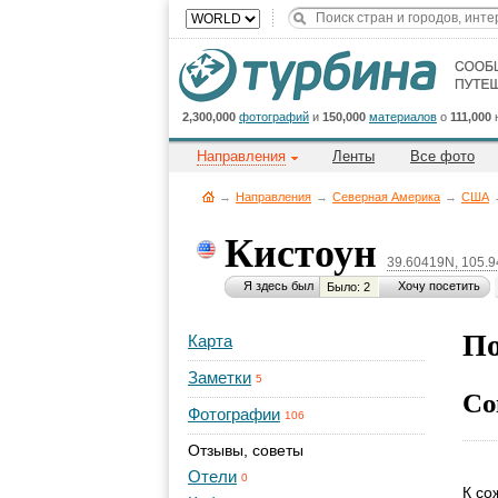
2,300,000
фотографий
и
150,000
материалов
о
111,000
Направления
Ленты
Все фото
→
Направления
→
Северная Америка
→
CША
Кистоун
39.60419N, 105.
Я здесь был
Хочу посетить
Было: 2
По
Карта
Заметки
5
Со
Фотографии
106
Отзывы, советы
Отели
0
К со