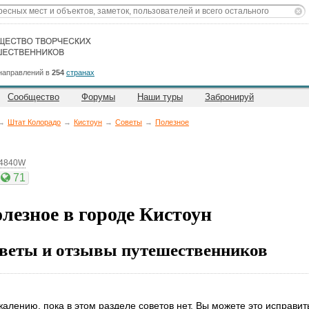
направлений в
254
странах
Сообщество
Форумы
Наши туры
Забронируй
→
Штат Колорадо
→
Кистоун
→
Советы
→
Полезное
94840W
71
лезное в городе Кистоун
веты и отзывы путешественников
жалению, пока в этом разделе советов нет. Вы можете это исправит