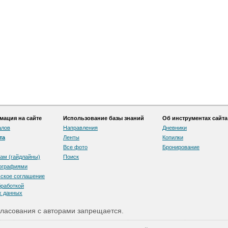
ация на сайте
Использование базы знаний
Об инструментах сайта
алов
Направления
Дневники
та
Ленты
Копилки
Все фото
Бронирование
ам (гайдлайны)
Поиск
тографиями
скоe соглашение
бработкой
х данных
ласования с авторами запрещается.