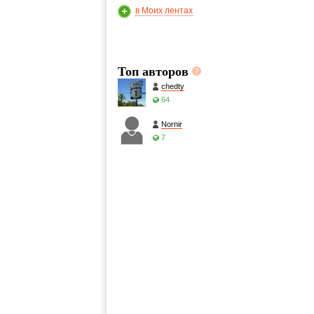
в Моих лентах
Топ авторов
chedty
64
Nornir
7