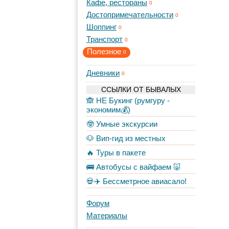
Кафе, рестораны
0
Достопримечательности
0
Шоппинг
0
Транспорт
0
Полезное
0
Дневники
0
ССЫЛКИ ОТ БЫВАЛЫХ
🙈 НЕ Букинг (румгуру -
экономим💰)
🤓 Умные экскурсии
🐶 Вип-гид из местных
🔥 Туры в пакете
🚌 Автобусы с вайфаем 🐷
💀✈️ Бессметрное авиасало!
Форум
Материалы