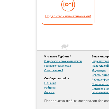
Поделитесь впечатлениями!
Что такое Турбина?
Ваша информ
О проекте и зачем он нужен
Виды матери
Географическая база
Правила сай
С чего начать?
Модерация
Советы автор
Сообщество сайта
Работа с фо
Общение
Пользователь
Рейтинги
Согласие с о
Форумы
персональны
Перепечатка любых материалов без сог