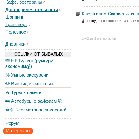
Кафе, рестораны
0
Достопримечательности
0
К вершинам Скалистых со 
Шоппинг
0
,
chedty
24 сентября 2013 г. в 17:
Транспорт
0
Полезное
0
1—2 из 2 материалов
Дневники
1
ССЫЛКИ ОТ БЫВАЛЫХ
🙈 НЕ Букинг (румгуру -
экономим💰)
🤓 Умные экскурсии
🐶 Вип-гид из местных
🔥 Туры в пакете
🚌 Автобусы с вайфаем 🐷
💀✈️ Бессметрное авиасало!
Форум
Материалы