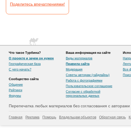
Поделитесь впечатлениями!
Что такое Турбина?
Ваша информация на сайте
Испо
О проекте и зачем он нужен
Виды материалов
Напр
Географическая база
Правила сайта
Лент
С чего начать?
Модерация
Все 
Советы авторам (гайдлайны)
Поис
Сообщество сайта
Работа с фотографиями
Общение
Пользовательскоe соглашение
Рейтинги
Согласие с обработкой
Форумы
персональных данных
Перепечатка любых материалов без согласования с авторами
Главная
Реклама
Помощь
Владельцам объектов
Обратная связь
К