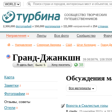
Title
Cейчас
на
сайте:
2,300,000
фотографий
и
150,000
материалов
о
111,000
направлений в
254
странах
Направления
Ленты
Все фото
Сообщество
Фору
→
Направления
→
Северная Америка
→
CША
→
Штат Колорадо
→
Гранд-Д
Гранд-Джанкшн
39.06387N, 108.55
Button
38
Я здесь был
Хочу посетить
Было: 5
Обсуждения м
Карта
Заметки
2
Все материалы
Фотографии
33
Отзывы, советы
Ворота в Скалистые горы
Отели
0
,
chedty
23 сентября 2013 г. в 18: