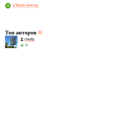
в Моих лентах
Топ авторов
chedty
38