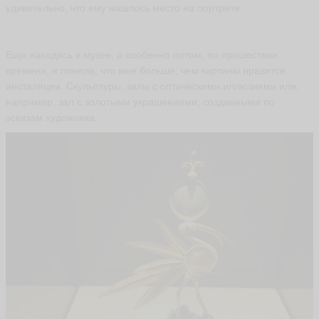
удивительно, что ему нашлось место на портрете.
N
a
Еще находясь в музее, а особенно потом, по прошествии
t
времени, я поняла, что мне больше, чем картины нравятся
a
инсталяции. Скульптуры, залы с оптическими иллюзиями или,
li
a
например, зал с золотыми украшениями, созданными по
tu
эскизам художника.
li
p
ья
ть
С
е
р
г
е
й
Р
я