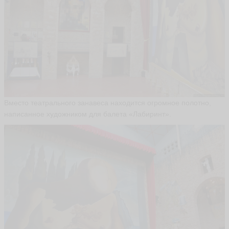
hi
n
ья
ть
A
л
е
к
Вместо театрального занавеса находится огромное полотно,
с
написанное художником для балета «Лабиринт».
а
н
д
р
A
li
v
e
ья
ть