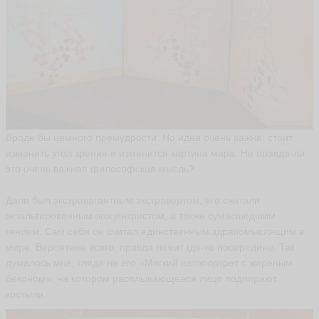
L
A
N
A
L
A
N
A
Вроде бы немного премудрости. Но идея очень важна: стоит
2
изменить угол зрения и изменится картина мира. Не правда-ли
3
это очень важная философская мысль?
ья
ть
Дали был экстравагантным экстравертом, его считали
экзальтированным эгоцентристом, а также сумасшедшим
гением. Сам себя он считал единственным здравомыслящим в
Л
мире. Вероятнее всего, правда лежит где-то посередине. Так
ю
думалось мне, глядя на его «Мягкий автопортрет с жареным
д
беконом», на котором расплывающееся лицо подпирают
м
и
костыли.
л
а