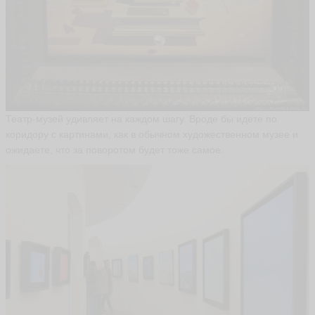
A
P
O
K
A
ья
ть
Театр-музей удивляет на каждом шагу. Вроде бы идете по
коридору с картинами, как в обычном художественном музее и
В
и
ожидаете, что за поворотом будет тоже самое.
к
т
о
р
g
r
a
u
5
9
ья
ть