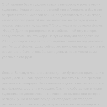
ж
Этой картине было суждено сыграть интересную роль в жизни
к
художника. Когда он вместе с женой жил в Америке, а было это
и
н
во время Второй мировой войны, представитель фирмы Форд
а
как-то спросил Дали: "А что это написано на фасаде дома в
O
правом верхнем углу картины? Это случаем не реклама фирмы
lg
a
"Форд"? Дали не растерялся и, в свойственной ему манере,
V
сразу ответил: "Да, это Форд". И тут же получил предложение —
ar
20000 долларов в год за то, что картина станет на год рекламой
ья
или "лицом" фирмы. Даже сейчас это немаленькие деньги, а в те
ть
времена это были очень большие деньги, практически сами
упавшие в его руки.
Р
е
Деньги. Большую часть его жизни деньги буквально прилипали к
з
рукам Дали. Он сам преуспел в этом, посвятив много времени
в
о
рекламе и коммерции. Но за наличием денег в его жизни стояли
в
два фактора: фортуна и усердие. Сами по себе деньги в жизни
а
художника не достаточны, т. к. лишенные таланта они рождают
Т
безвкусицу. Но и талант без денег страдает, как страдает
а
растение без почвы и воды, чему есть множество примеров в
т