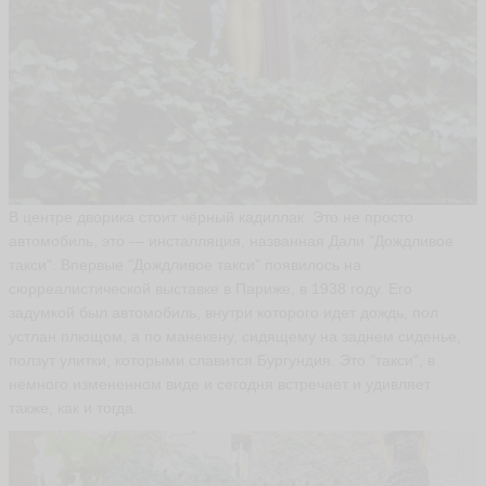
e
v
ья
ть
Э
д
у
В центре дворика стоит чёрный кадиллак. Это не просто
а
р
автомобиль, это — инсталляция, названная Дали "Дождливое
д
такси". Впервые "Дождливое такси" появилось на
e
сюрреалистической выставке в Париже, в 1938 году. Его
d
u
задумкой был автомобиль, внутри которого идет дождь, пол
a
устлан плющом, а по манекену, сидящему на заднем сиденье,
r
ползут улитки, которыми славится Бургундия. Это "такси", в
d
o
немного измененном виде и сегодня встречает и удивляет
s
также, как и тогда.
ья
ть