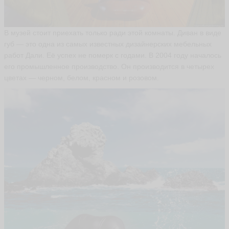
н
ь
П
В музей стоит приехать только ради этой комнаты. Диван в виде
а
в
губ — это одна из самых известных дизайнерских мебельных
е
работ Дали. Её успех не померк с годами. В 2004 году началось
л
его промышленное производство. Он производится в четырех
S
цветах — черном, белом, красном и розовом.
hc
he
ья
ть
М
а
р
и
н
а
П
р
и