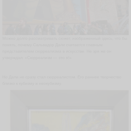
Ю
р
и
й
В
а
Можно долго рассматривать сюжет, изображенный здесь, что бы
р
е
понять, почему Сальвадор Дали считается главным
ж
представителем сюрреализма в искусстве. Не зря же он
к
утверждал: «Сюрреализм — это я!»
и
н
Yu
riv
Но Дали не сразу стал сюрреалистом. Его раннее творчество
ar
близко к кубизму и неокубизму.
ья
ть
E
л
е
н