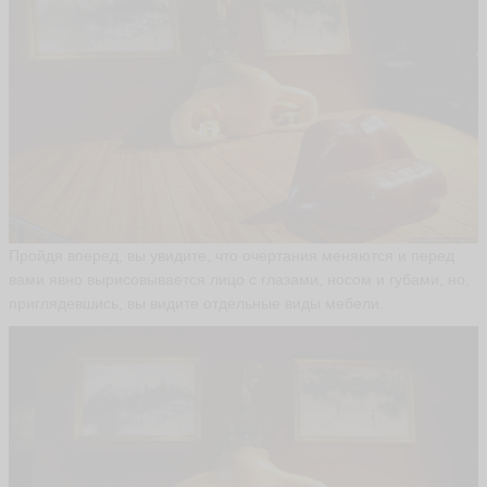
y
a
n
ni
ья
ть
М
а
й
я
Пройдя вперед, вы увидите, что очертания меняются и перед
m
a
вами явно вырисовывается лицо с глазами, носом и губами, но,
y
приглядевшись, вы видите отдельные виды мебели.
a
ья
ть
Е
л
е