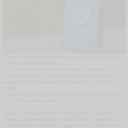
Н
и
к
о
л
а
й
И это так. Пройдя коротким обычным коридором, вы попадаете
Д
… в очень необычный дворик.
о
н
Вот так сразу, почти без подготовки на вас обрушивается
ц
необычный мир Дали. Становится понятным то, на что вы до
о
этого не обратили внимание. Это ведь не музей. Это ТЕАТР-
в
МУЗЕЙ.
D
o
Столь необычное сочетание до конца объяснить невозможно.
n
Такова была задумка автора.
ni
c
o
Однажды, мэр города Фигераса попросил уже знаменитого
ья
художника подарить городу его картину. Дали, в свойственной
ть
ему манере решил подарить не одну картину, а целый музей. И