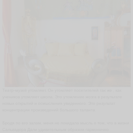
Д
е
н
и
с
М
е
д
в
е
д
е
в
ы
In
g
a-
i-
Театр-музей утомляет. Он утомляет посетителей так же , как
D
учеников утомляет школа. Это утомление мозга в результате
e
ni
новых открытий и осмысления увиденного. Это результат
s
концентрации произведений большого таланта.
ья
ть
Бродя по его залам, меня не покидала мысль о том, что в жизни
Сальвадора Дали удивительным образом гармонично