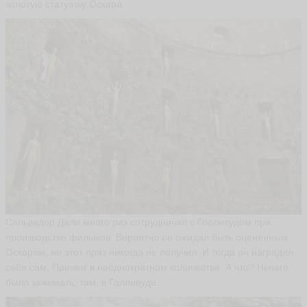
золотую статуэтку Оскара.
и
р
и
н
а
з
а
м
у
р
н
и
к
о
в
а
ir
al
Сальвадор Дали много раз сотрудничал с Голливудом при
d
производстве фильмов. Вероятно он ожидал быть оцененным
a
Оскаром, но этот приз никогда не получил. И тогда он наградил
ья
себя сам. Причем в неоднократном количестве. А что? Нечего
ть
было зажимать, там, в Голливуде.