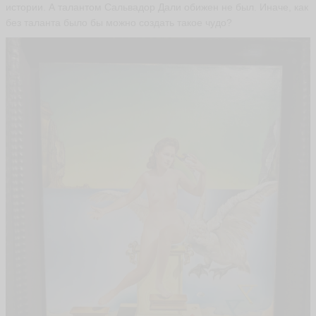
ь
истории. А талантом Сальвадор Дали обижен не был. Иначе, как
я
без таланта было бы можно создать такое чудо?
н
а
T
a
tj
a
n
a
ья
ть
В
И
К
Т
О
Р
И
Я
P
O
K