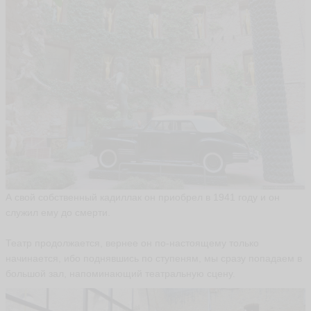
E
l
e
n
a
A
l
e
a
n
e
l
ья
ть
А свой собственный кадиллак он приобрел в 1941 году и он
служил ему до смерти.
И
Театр продолжается, вернее он по-настоящему только
з
р
начинается, ибо поднявшись по ступеням, мы сразу попадаем в
а
большой зал, напоминающий театральную сцену.
э
л
ь