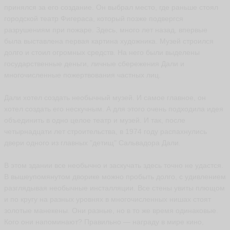
принялся за его создание. Он выбрал место, где раньше стоял
городской театр Фигераса, который позже подвергся
разрушениям при пожаре. Здесь, много лет назад, впервые
Ю
р
была выставлена первая картина художника. Музей строился
и
долго и стоил огромных средств. На него были выделены
й
государственные деньги, личные сбережения Дали и
uri
многочисленные пожертвования частных лиц.
k
ья
ть
Дали хотел создать необычный музей. И самое главное, он
хотел создать его нескучным. А для этого очень подходила идея
объединить в одно целое театр и музей. И так, после
четырнадцати лет строительства, в 1974 году распахнулись
B
двери одного из главных "детищ" Сальвадора Дали.
H
e
vr
В этом здании все необычно и заскучать здесь точно не удастся.
o
В вышеупомянутом дворике можно пробыть долго, с удивлением
n
разглядывая необычные инсталляции. Все стены увиты плющом
ья
ть
и по кругу на разных уровнях в многочисленных нишах стоят
золотые манекены. Они разные, но в то же время одинаковые.
Кого они напоминают? Правильно — награду в мире кино,