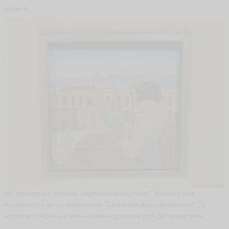
кружев.
а
в
л
о
в
ы
m
-
k-
e
ья
ть
О
л
ь
г
а
Не правда-ли, вполне лирическая картина? Именно она
В
а
находится в зале, названном "Шкатулка драгоценностей", в
р
котором собраны самые-самые дорогие для Дали картины.
е