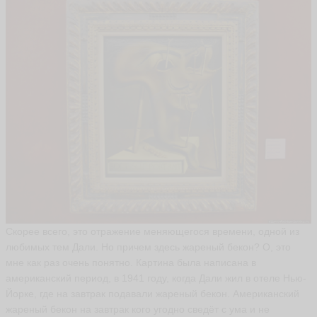
L
ui
d
m
il
a
ья
ть
Т
а
т
ь
я
н
а
Скорее всего, это отражение меняющегося времени, одной из
O
любимых тем Дали. Но причем здесь жареный бекон? О, это
m
it
мне как раз очень понятно. Картина была написана в
e
американский период, в 1941 году, когда Дали жил в отеле Нью-
ья
Йорке, где на завтрак подавали жареный бекон. Американский
ть
жареный бекон на завтрак кого угодно сведёт с ума и не