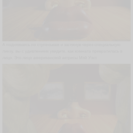
н
а
С
м
и
р
н
о
А поднявшись по ступенькам и заглянув через специальную
в
линзу, вы с удивлением увидите, как комната превратилась в
а
L
лицо. Это лицо американской актрисы Мэй Уэст.
e
si
k
1
ья
ть
Щ
е
р
б
а