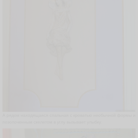
А
р
к
а
д
и
й
A
rk
a
di
y
G
a
b
ья
ть
И
А рядом находящаяся спальная с кроватью необычной формы и
н
позолоченным скелетом в углу вызывает улыбку.
г
а
и