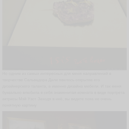
б
ц
е
в
1
4
9
9
S
e
r
g
e
y
ья
Но одним из самых интересных для меня направлений в
ть
творчестве Сальвадора Дали явилось открытие его
дизайнерского таланта, а именно дизайна мебели. И так меня
буквально влюбила в себя знаменитая комната в виде портрета
A
актрисы Мэй Уэст. Заходя в неё, вы видите пока не очень
n
понятную картину
n
a
P
o
n