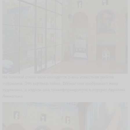
iz
g
ut
m
a
n
ья
ть
И
в
а
н
На боковой стене зала находится очень известная работа
К
художника. Это картина-тайна. Вблизи она изображает жену
у
художника, а издали она трансформируется в портрет Авраама
ч
Линкольна.
и
н
iv
a
n
k
ut
c