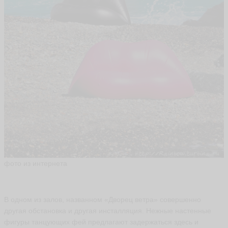
в
а
л
о
в
а
O
pt
i
m
ist
k
a
1
6
ья
ть
фото из интернета
В
а
ж
В одном из залов, названном «Дворец ветра» совершенно
а
другая обстановка и другая инсталляция. Нежные настенные
v
фигуры танцующих фей предлагают задержаться здесь и
a