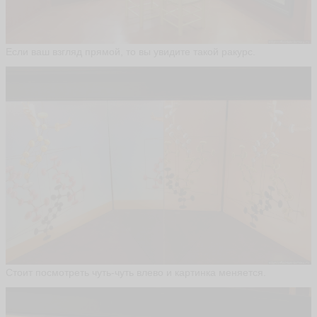
Н
а
т
Если ваш взгляд прямой, то вы увидите такой ракурс.
а
л
ь
я
N
at
al
i_
h
a
p
p
y
ья
ть
Стоит посмотреть чуть-чуть влево и картинка меняется.
L
A
R