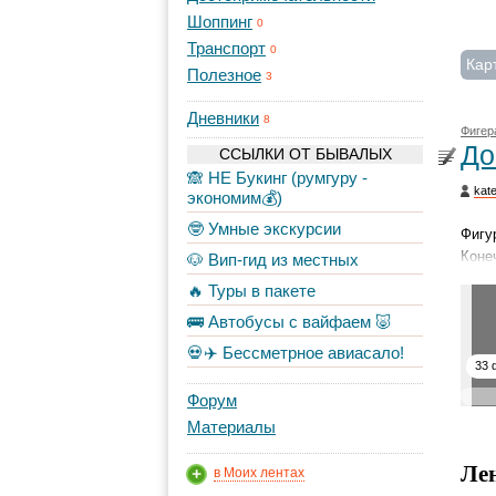
Шоппинг
0
Транспорт
0
Кар
Полезное
3
Дневники
8
Фигер
До
ССЫЛКИ ОТ БЫВАЛЫХ
🙈 НЕ Букинг (румгуру -
kate
экономим💰)
🤓 Умные экскурсии
Фигу
Коне
🐶 Вип-гид из местных
🔥 Туры в пакете
🚌 Автобусы с вайфаем 🐷
💀✈️ Бессметрное авиасало!
33 
Форум
Материалы
Ле
в Моих лентах