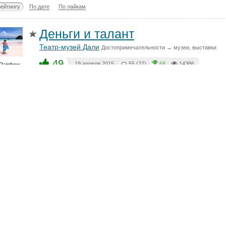
рейтингу
По дате
По лайкам
Деньги и талант
Театр-музей Дали
Достопримечательности → музеи, выставки
49
19 апреля 2015
|
55 (27)
|
68
|
14386
Rainbow
Этот совет является частью дневника
«Испания и Гибр
Для тех, кто хоть немного знаком с творчеством Сальвадора
городе Фигерасе должен быть неординарным местом. Мой му
Сальвадором Дали и он очень хотел посетить этот музей. А
все наше февральское пребывание в Каталонии ограничила
хватало морского воздуха, солнечного света и ярких цвето
вещь.
45 фото