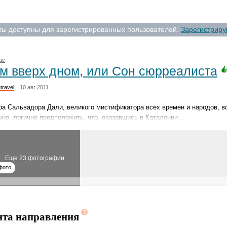
ты доступны для зарегистрированных пользователей.
Зарегистриру
ас
м вверх дном, или Сон сюрреалиста
travel
|
10 авг 2011
ра Сальвадора Дали, великого мистификатора всех времен и народов, в
чно, логично предположить, что, оказавшись в Каталонии…
Еще 23 фотографии
фото
нта направления