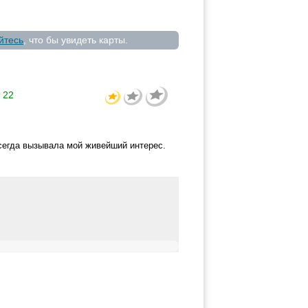
йтесь
, что бы увидеть карты.
22
сегда вызывала мой живейший интерес.