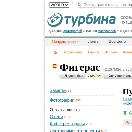
2,300,000
фотографий
и
150,000
материалов
о
111,000
Направления
Ленты
Все фото
→
Направления
→
Европа
→
Испания
→
Катал
Фигерас
42.26750N, 2.96
Я здесь был
Хочу посетить
Было: 221
Пу
Заметки
31
Топо
Фотографии
950
инфо
Отзывы, советы
6
Отели
0
/
1
Луч
Кафе, рестораны
2
/
3
Достопримечательности
6
/
5