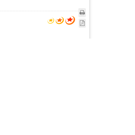
алтар в феврале»
 Дали, ясно, что его музей в каталонском
ж, в отличии от меня, интересуется
 у меня такого желания не возникало. Я бы
 морским побережьем, настолько мне не
в. Зимняя усталость — очень коварная