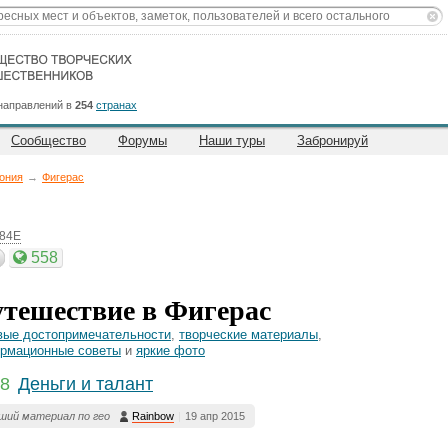
направлений в
254
странах
Сообщество
Форумы
Наши туры
Забронируй
ония
→
Фигерас
084E
558
тешествие в Фигерас
вые достопримечательности
,
творческие материалы
,
рмационные советы
и
яркие фото
8
Деньги и талант
ший материал по гео
Rainbow
|
19 апр 2015