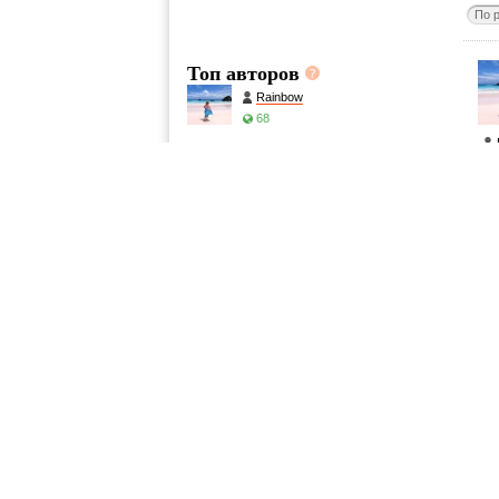
По 
Топ авторов
Rainbow
68
maklai
68
Inga-i-Denis
32
Viktor-Viktor
31
Nina__Pastuhova
26