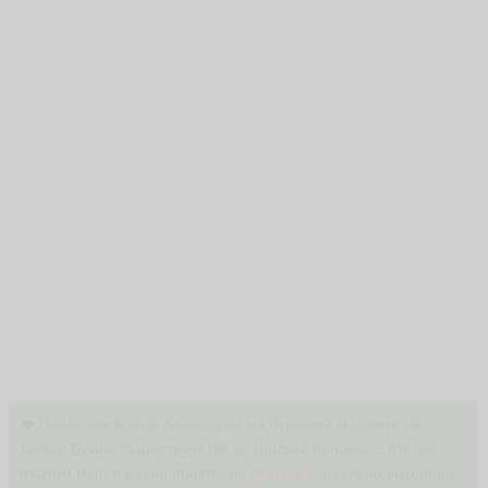
👁 Отель как всегда бронируем на букинге? На свете не
только Букинг существует (🙈 за конский процент с отелей -
платим мы!) я давно практикую
Румгуру
, реально выгодней