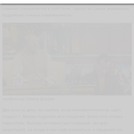
возможность послушать целого профессора, одного из самых
главных специалистов в этой теме, одного из самых уважаемых
буддийских ученых современности.
профессор Семпа Дордже
Два раза за день, по ошибке, из-за невнимательности, один
студент с Запада подрезал мои сандалии. Благо есть вторая
пара обуви. Выхожу из гомпы (зал собраний, зал для
медитаций), на входе в нее надо разуваться, а сандалий нет.