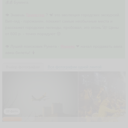
💰💰 Букинга.
👁 Знаешь
Трипстер
? 🐒 это эволюция городских экскурсий.
Вип-гид - горожанин, покажет самые необычные места и
расскажет городские легенды, пробовал, это огонь 🚀! Цены
от 600 р. - точно порадуют 🤑
👁 Луший поисковик Рунета -
Яндекс
❤ начал продавать авиа
авиа-билеты! 🤷
Выбор фотографии
Все фотографии одной лентой
10 фото