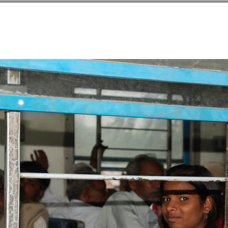
направлений в
254
странах
Сообщество
Форумы
Наши туры
Забронируй
астан
→
Дауса
→
Заметки
→
Бандюки в окнах
136
Бандюки в окнах
20 февраля 2014 года
|
|
|
50
|
15733
31 (20)
59
 заметка является частью дневника
«Индия и я»