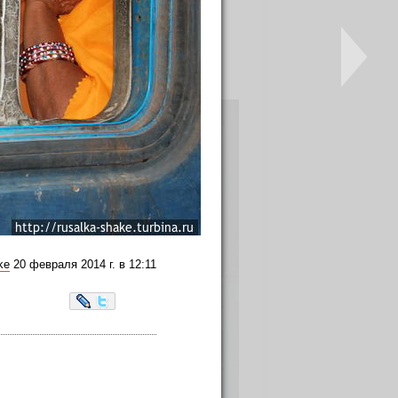
ы (местные называют ее Доса). Ну
ke
20 февраля 2014 г. в 12:11
LiveJournal
Twitter