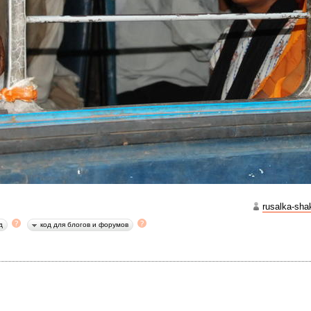
юки — это название небольшой станции, куда мы прибыли из Даус
т, название читается по-другому, но так — смешнее.
rusalka-sha
д
код для блогов и форумов