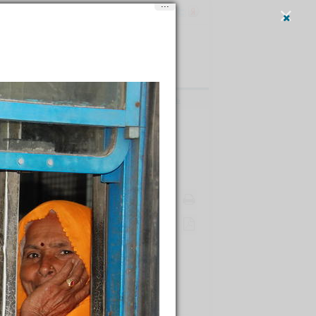
...
Вход
и
регистрация
Написать
rusalka-shake