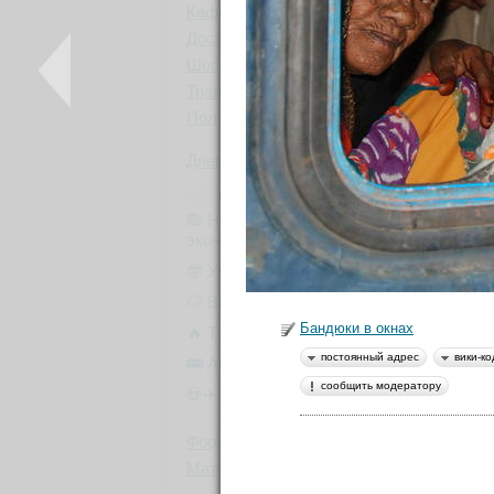
Кафе, рестораны
0
Достопримечательности
0
Шоппинг
0
Банд
Транспорт
може
0
Полезное
0
Дневники
1
ССЫЛКИ ОТ БЫВАЛЫХ
🙈 НЕ Букинг (румгуру -
экономим💰)
🤓 Умные экскурсии
🐶 Вип-гид из местных
Бандюки в окнах
🔥 Туры в пакете
постоянный адрес
вики-ко
🚌 Автобусы с вайфаем 🐷
сообщить модератору
💀✈️ Бессметрное авиасало!
Форум
Материалы