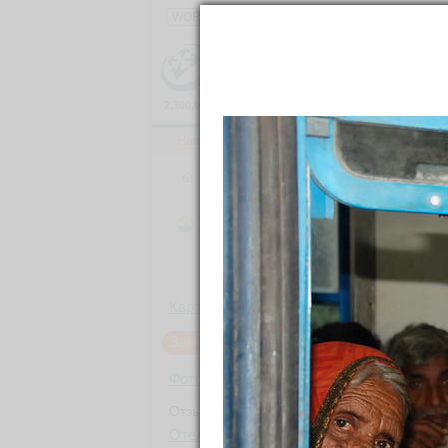
2,300,000
фотографий
и
150,000
материалов
о
111,000
Направления
Ленты
Все фото
→
Направления
→
Азия
→
Индия
→
Штат Радж
Дауса
26.88330N, 76.33330E
Я здесь был
Хочу посетить
Было: 3
Карта
Заметки
4
Фотографии
216
Отзывы, советы
Эта
Отели
0