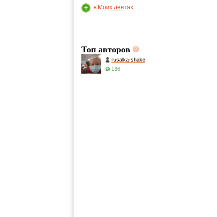
в Моих лентах
Топ авторов
rusalka-shake
136