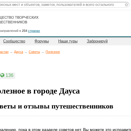
направлений в
254
странах
Сообщество
Форумы
Наши туры
Забронируй
астан
→
Дауса
→
Советы
→
Полезное
136
лезное в городе Дауса
веты и отзывы путешественников
жалению, пока в этом разделе советов нет. Вы можете это исправит