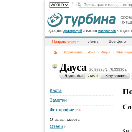
2,300,000
фотографий
и
150,000
материалов
о
111,000
Направления
Ленты
Все фото
→
Направления
→
Азия
→
Индия
→
Штат Радж
Дауса
26.88330N, 76.33330E
Я здесь был
Хочу посетить
Было: 3
По
Карта
Заметки
4
Со
Фотографии
216
Отзывы, советы
Отели
0
К со