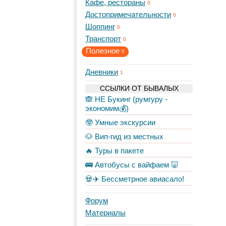
Кафе, рестораны
0
Достопримечательности
0
Шоппинг
0
Транспорт
0
Полезное
0
Дневники
1
ССЫЛКИ ОТ БЫВАЛЫХ
🙈 НЕ Букинг (румгуру -
экономим💰)
🤓 Умные экскурсии
🐶 Вип-гид из местных
🔥 Туры в пакете
🚌 Автобусы с вайфаем 🐷
💀✈️ Бессметрное авиасало!
Форум
Материалы