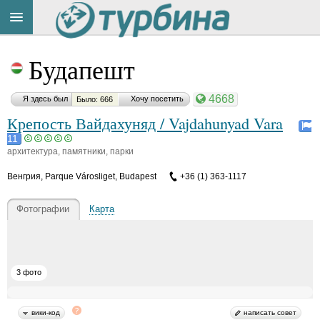
Title
Cейчас
Будапешт
на
сайте:
4668
Я здесь был
Хочу посетить
Было: 666
Крепость Вайдахуняд / Vajdahunyad Vara
11
архитектура, памятники, парки
Button
Венгрия
,
Parque Városliget, Budapest
+36 (1) 363-1117
Фотографии
Карта
3 фото
вики-код
написать совет