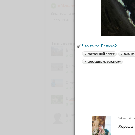
Это 
в Моих лентах
Вики-код направления:
Узна
Белу
Кату
альп
Топ авторов
худо
Что такое Белуха?
Discover_me
По д
постоянный адрес
вики-ко
63
Белу
сообщить модератору
Сред
Crocet
обит
29
кото
agathis
окре
12
сама
зани
Luda
все 
10
Трад
ElenaD
Акке
24 окт 201
5
пере
Хороша!