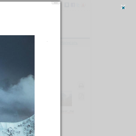
...
Вход
и
регистрация
Написать
, 86.58972E
Discover_me