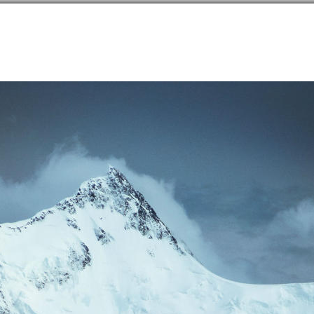
направлений в
254
странах
Сообщество
Форумы
Наши туры
Забронируй
лика Алтай
→
Белуха гора (4509м) Природный Парк
→
Заметки
→
Что такое Белуха?
4509м) Природный Парк
49.80694N
169
Что такое Белуха?
23 октября 2014 года
|
|
|
|
63
|
8984
30 (24)
51
GPS
увствовать