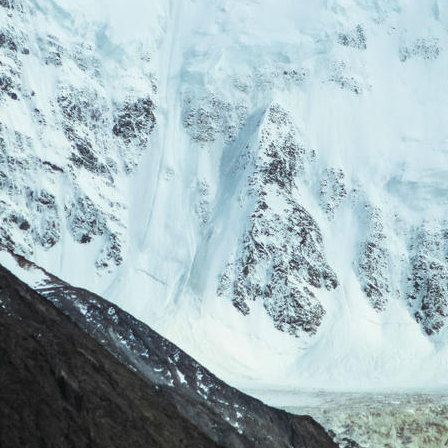
такое Белуха? Что такое мечта? Что такое гора?
ярко-жёлтые бабочки, взявшиеся бог весть откуда, которые сопров
свобода птиц, которые с лёгкостью берут перевалы, пока ты судо
ние..
бесконечные одеяла пушистых-пушистых лесов и горных отрогов, 
, чтобы укрыться. Им очень холодно стоять в высоте, и именно для
ей, чтобы согреться.
любовь солнца, которая окружает тебя всюду: преломляется через о
ичивается в сто миллионов раз, и ты плавишься в ней. Таешь вме
, ешь его, умываешься, прижимаешь к щекам..
2 фразы которые ты только говоришь или слышишь в течении многих ч
ы которые связывают людей помимо верёвки.
царство льда и трещин до самого центра земли, которые в сговоре 
ют, затягивают до пояса или хотят обрушить гигантские творожные
.
шоколадки, как медали на каждой значимой высоте, будь то перева
огромные тучи и звуки грома, от которых ты подпрыгиваешь и в пе
 Гром это или звук отколовшегося льда и снега, которые несутся те
звук колокольчика на вершине и скрип карандаша, пишущего записк
слёзы радости, это улыбки, радостней которых не бывает.