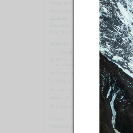
Кафе, рестораны
0
Что 
Достопримечательности
0
Это 
Шоппинг
Это 
0
Транспорт
дыха
0
Это 
Полезное
0
себя
Дневники
камн
0
Это 
ССЫЛКИ ОТ БЫВАЛЫХ
увел
🙈 НЕ Букинг (румгуру -
снег
экономим💰)
Это 
🤓 Умные экскурсии
фраз
🐶 Вип-гид из местных
Это 
🔥 Туры в пакете
куса
мимо
🚌 Автобусы с вайфаем 🐷
Это 
💀✈️ Бессметрное авиасало!
Это 
это…
Форум
Это 
Материалы
Это 