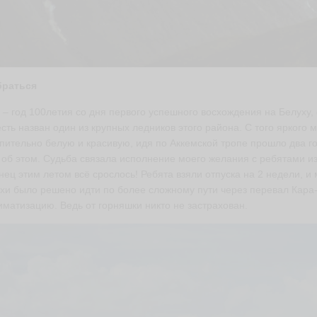
браться
 – год 100летия со дня первого успешного восхождения на Белуху
есть назван один из крупных ледников этого района. С того яркого 
пительно белую и красивую, идя по Аккемской тропе прошло два го
 об этом. Судьба связала исполнение моего желания с ребятами и
нец этим летом всё срослось! Ребята взяли отпуска на 2 недели, и
хи было решено идти по более сложному пути через перевал Кара
иматизацию. Ведь от горняшки никто не застрахован.