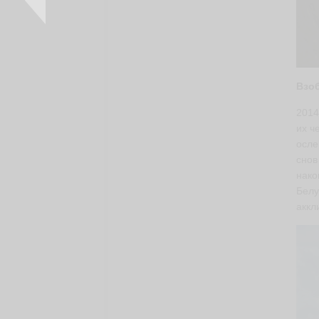
Взо
2014
их ч
осле
снов
нако
Белу
аккл