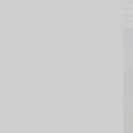
пере
глаз
осущ
обла