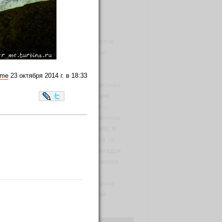
ет – место, где берет свой исток
х разных людей, будь то туристы-
ний, искатели Шамбалы, йоги,
о света.
_me
23 октября 2014 г. в 18:33
нию высоты вершин горного массива
высота её составляет 4509 метров.
LiveJournal
Twitter
 над этой священной вершиной –
 между небесной птицей и драконом,
еобычайно красивой долины Ярлу, в
одьем, а внутри горы находится та
жно, разгадкой именно этих загадок
рально-Азиатскую экспедицию через
синского района, проходит по реке
ысокий в мире конно-проходимый