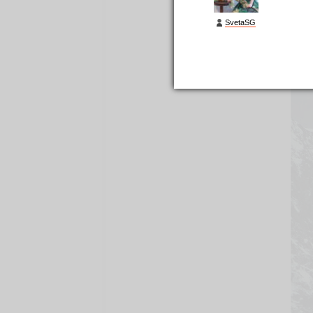
SvetaSG