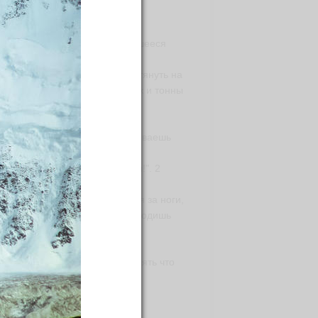
ождают тебя на леднике.
рожно пытаешься поймать сбившееся
которые вершины пытаются натянуть на
 этого нужны километры иголок и тонны
блака и отражается от снега,
сте со всеми мыслями. Зачерпываешь
асов: "стой!!", "пошли, идём!". 2
с жадностью акул хватают тебя за ноги,
 массы, пока ты тихонечко проходишь
л или сама вершина.
рвые мгновения не можешь понять что
бе навстречу.
у.