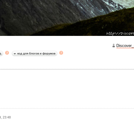
когда мечты сбываются.
ть
ха – высочайшая вершина Горного Алтая, венчающая Катунский хреб
нь. Белуха – вершина, которая как магнит притягивает к себе самы
инисты, паломники — последователи различных эзотерических уче
жники, фотографы, любители Рериха и просто отдыхающие со всег
Discover
анным Первой Российской геоэкспедиции по комплексному измере
д
код для блогов и форумов
хи, в тылу которой мне довелось принять участие два года назад, 
и алтайцев её имя — Уч-Сумер, что означает Трёхглавая. Именно
елью богов произошла великая битва между добром и злом – битва
рый навсегда нашёл своё пристанище как Хребет Дракона среди н
стностях Белухи. Согласно преданиям эти места называются Белов
я Шамбала, связывающая Белуху и Гималаи в единое целое. Возмо
мался великий русский художник Н.К. Рерих, организовавший Цент
эти места.
иционный маршрут к Белухе начинается в посёлке Тюнгур Усть-Кок
м, либо по соседнему ущелью вдоль реки Кучерла, через самый в
4, 23:48
вал Кара-Тюрек (3060м) и занимает 2-3 дня.