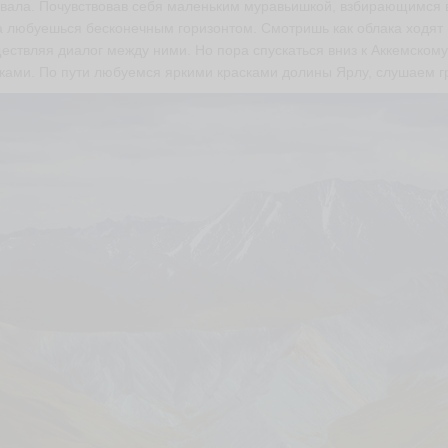
вала. Почувствовав себя маленьким муравьишкой, взбирающимся в
а любуешься бесконечным горизонтом. Смотришь как облака ходят
ествляя диалог между ними. Но пора спускаться вниз к Аккемскому
ками. По пути любуемся яркими красками долины Ярлу, слушаем г