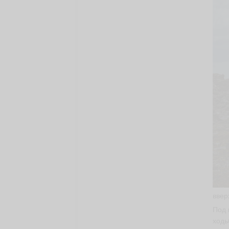
ввер
Под 
ходь