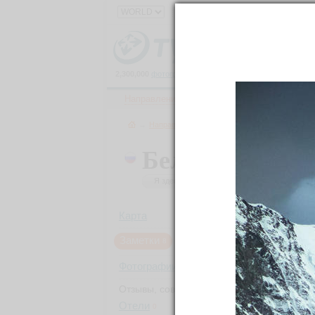
2,300,000
фотографий
и
150,000
материалов
о
111,000
Направления
Ленты
Все фото
→
Направления
→
Европа
→
Россия
→
Респуб
Белуха гора (
Я здесь был
Хочу посетить
Было: 7
Карта
Заметки
8
Фотографии
136
Отзывы, советы
Поч
Отели
0