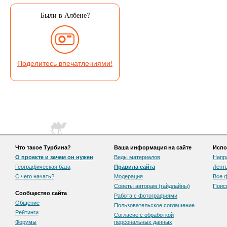
Были в Албене?
Поделитесь впечатлениями!
Что такое Турбина?
Ваша информация на сайте
Испо
О проекте и зачем он нужен
Виды материалов
Напр
Географическая база
Правила сайта
Лент
С чего начать?
Модерация
Все 
Советы авторам (гайдлайны)
Поис
Сообщество сайта
Работа с фотографиями
Общение
Пользовательскоe соглашение
Рейтинги
Согласие с обработкой
Форумы
персональных данных