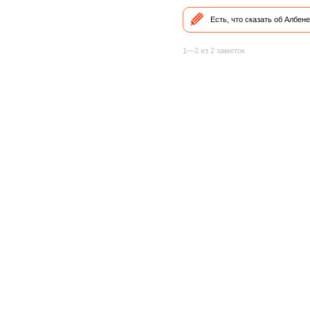
Есть, что сказать об Албен
1—2 из 2 заметок