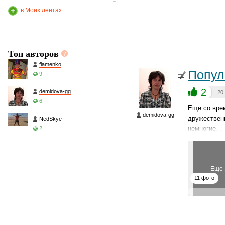
в Моих лентах
Топ авторов
flamenko
Попул
9
2
demidova-gg
20
6
Еще со врем
demidova-gg
дружественн
NedSkye
немногие…
2
Еще 
11 фото