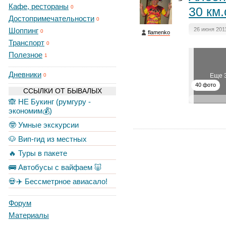
Кафе, рестораны
0
30 км.
Достопримечательности
0
Шоппинг
26 июня 201
0
flamenko
Транспорт
0
Полезное
1
Дневники
Еще 
0
40 фото
ССЫЛКИ ОТ БЫВАЛЫХ
🙈 НЕ Букинг (румгуру -
экономим💰)
🤓 Умные экскурсии
🐶 Вип-гид из местных
🔥 Туры в пакете
🚌 Автобусы с вайфаем 🐷
💀✈️ Бессметрное авиасало!
Форум
Материалы