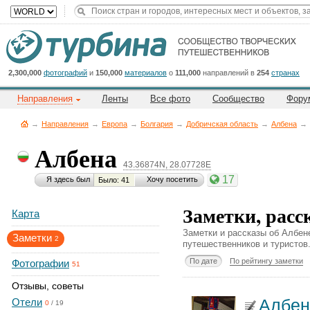
Title
Cейчас
на
сайте:
2,300,000
фотографий
и
150,000
материалов
о
111,000
направлений в
254
странах
Направления
Ленты
Все фото
Сообщество
Фору
→
Направления
→
Европа
→
Болгария
→
Добричская область
→
Албена
→
Албена
43.36874N, 28.07728E
Button
17
Я здесь был
Хочу посетить
Было: 41
Заметки, расс
Карта
Заметки и рассказы об Албен
Заметки
2
путешественников и туристов
По дате
По рейтингу заметки
Фотографии
51
Отзывы, советы
Албен
Отели
0
/
19