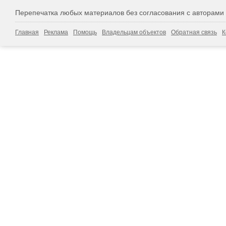
Перепечатка любых материалов без согласования с авторами
Главная
Реклама
Помощь
Владельцам объектов
Обратная связь
К