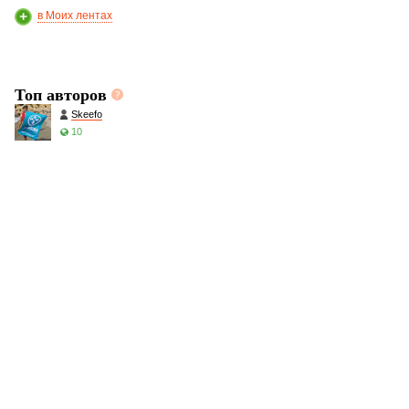
в Моих лентах
Топ авторов
Skeefo
10