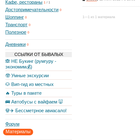
Кафе, рестораны
1
/
1
Достопримечательности
0
Шоппинг
1—1 из 1 материала
0
Транспорт
0
Полезное
0
Дневники
0
ССЫЛКИ ОТ БЫВАЛЫХ
🙈 НЕ Букинг (румгуру -
экономим💰)
🤓 Умные экскурсии
🐶 Вип-гид из местных
🔥 Туры в пакете
🚌 Автобусы с вайфаем 🐷
💀✈️ Бессметрное авиасало!
Форум
Материалы