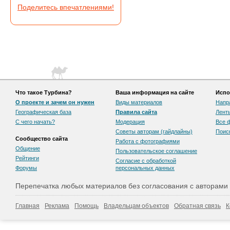
Поделитесь впечатлениями!
Что такое Турбина?
Ваша информация на сайте
Испо
О проекте и зачем он нужен
Виды материалов
Напр
Географическая база
Правила сайта
Лент
С чего начать?
Модерация
Все 
Советы авторам (гайдлайны)
Поис
Сообщество сайта
Работа с фотографиями
Общение
Пользовательскоe соглашение
Рейтинги
Согласие с обработкой
Форумы
персональных данных
Перепечатка любых материалов без согласования с авторами
Главная
Реклама
Помощь
Владельцам объектов
Обратная связь
К