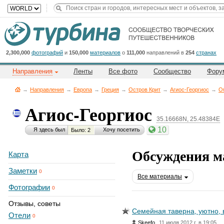
Title
Cейчас
на
сайте:
2,300,000
фотографий
и
150,000
материалов
о
111,000
направлений в
254
странах
Направления
Ленты
Все фото
Сообщество
Фору
→
Направления
→
Европа
→
Греция
→
Остров Крит
→
Агиос-Георгиос
→
О
Агиос-Георгиос
35.16668N, 25.48384E
Button
10
Я здесь был
Хочу посетить
Было: 2
Обсуждения ма
Карта
Заметки
0
Все материалы
Фотографии
0
Отзывы, советы
Семейная таверна, уютно, 
Отели
0
,
Skeefo
11 июля 2012 г. в 19:05